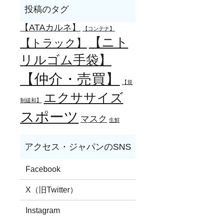
【ATAカルネ】
【コンテナ】
【ニト
【トラック】
リルゴム手袋】
【仲介・売買】
【規
エクササイズ
制緩和】
スポーツ
マスク
生鮮
Facebook
X（旧Twitter）
Instagram