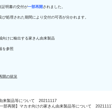
出検疫証明書の交付が
一部再開
されました。
及び処理された期間により交付の可否が分かれます。
域向けに輸出する家きん由来製品
報を参照
再開の状況
製品等について 20211117
一部再開】マカオ向けの家きん由来製品等について 2021111