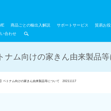
ME
商品ごとの輸出入解説
サポートサービス
貿易お役
問い合わせ
search
ナム向けの家きん由来製品等につ
】ベトナム向けの家きん由来製品等について 20211117