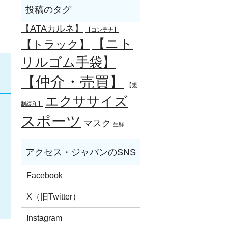
【ATAカルネ】
【コンテナ】
【ニト
【トラック】
リルゴム手袋】
【仲介・売買】
【規
エクササイズ
制緩和】
スポーツ
マスク
生鮮
Facebook
X（旧Twitter）
Instagram