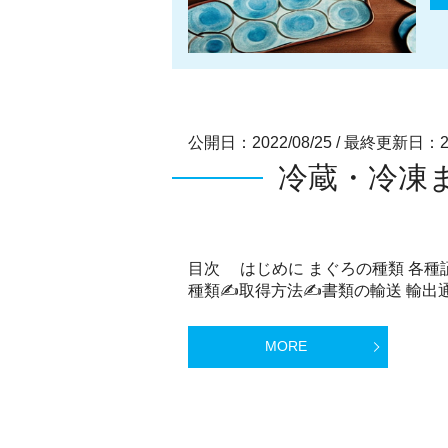
公開日：2022/08/25
/
最終更新日：202
冷蔵・冷凍ま
目次 はじめに まぐろの種類 各種
種類✍取得方法✍書類の輸送 輸出通
MORE