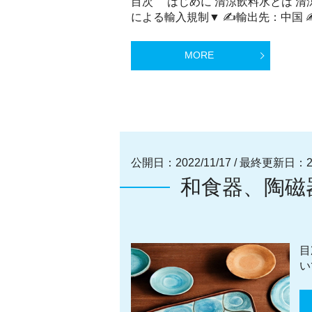
目次 はじめに 清涼飲料水とは 清
による輸入規制▼ ✍輸出先：中国 ✍
MORE
公開日：2022/11/17
/
最終更新日：202
和食器、陶磁
目
い