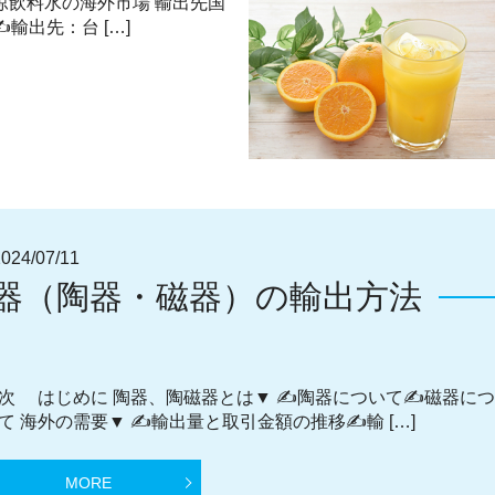
涼飲料水の海外市場 輸出先国
輸出先：台 […]
4/07/11
器（陶器・磁器）の輸出方法
次 はじめに 陶器、陶磁器とは▼ ✍陶器について✍磁器に
て 海外の需要▼ ✍輸出量と取引金額の推移✍輸 […]
MORE