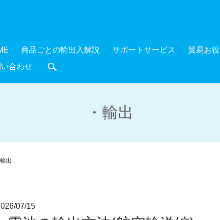
ME
商品ごとの輸出入解説
サポートサービス
貿易お役
問い合わせ
search
・輸出
輸出
6/07/15