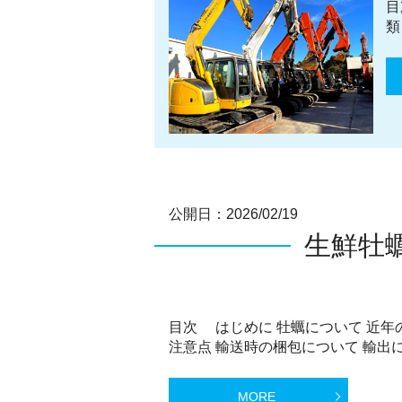
目
類
公開日：
2026/02/19
生鮮牡
目次 はじめに 牡蠣について 近年
注意点 輸送時の梱包について 輸出に
MORE