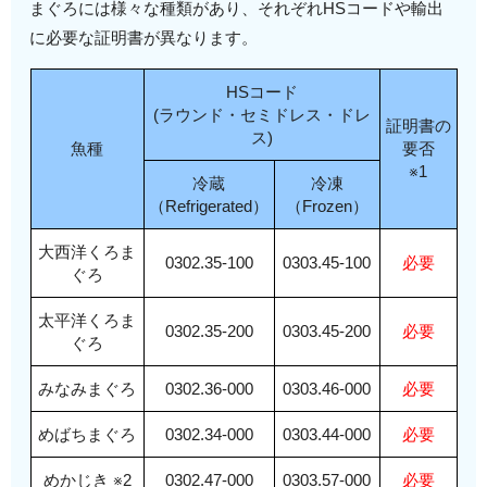
まぐろには様々な種類があり、それぞれHSコードや輸出
に必要な証明書が異なります。
HSコード
(ラウンド・セミドレス・ドレ
証明書の
ス)
魚種
要否
※1
冷蔵
冷凍
（Refrigerated）
（Frozen）
大西洋くろま
0302.35-100
0303.45-100
必要
ぐろ
太平洋くろま
0302.35-200
0303.45-200
必要
ぐろ
みなみまぐろ
0302.36-000
0303.46-000
必要
めばちまぐろ
0302.34-000
0303.44-000
必要
めかじき ※2
0302.47-000
0303.57-000
必要