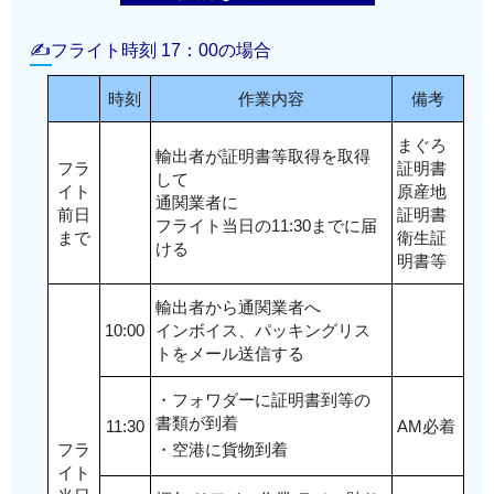
✍フライト時刻 17：00の場合
時刻
作業内容
備考
まぐろ
輸出者が証明書等取得を取得
フラ
証明書
して
イト
原産地
通関業者に
前日
証明書
フライト当日の11:30までに届
まで
衛生証
ける
明書等
輸出者から通関業者へ
10:00
インボイス、パッキングリス
トをメール送信する
・フォワダーに証明書到等の
書類が到着
11:30
AM必着
フラ
・空港に貨物到着
イト