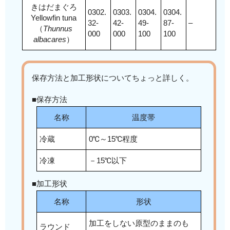
きはだまぐろ
0302.
0303.
0304.
0304.
Yellowfin tuna
32-
42-
49-
87-
–
（
Thunnus
000
000
100
100
albacares
）
保存方法と加工形状についてちょっと詳しく。
■保存方法
名称
温度帯
冷蔵
0℃～15℃程度
冷凍
－15℃以下
■加工形状
名称
形状
加工をしない原型のままのも
ラウンド