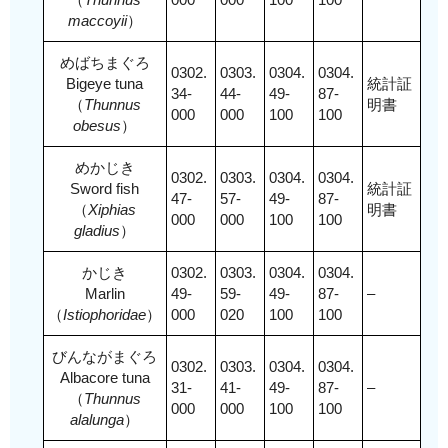
maccoyii
）
めばちまぐろ
0302.
0303.
0304.
0304.
Bigeye tuna
統計証
34-
44-
49-
87-
（
Thunnus
明書
000
000
100
100
obesus
）
めかじき
0302.
0303.
0304.
0304.
Sword fish
統計証
47-
57-
49-
87-
（
Xiphias
明書
000
000
100
100
gladius
）
かじき
0302.
0303.
0304.
0304.
Marlin
49-
59-
49-
87-
–
（
Istiophoridae
）
000
020
100
100
びんながまぐろ
0302.
0303.
0304.
0304.
Albacore tuna
31-
41-
49-
87-
–
（
Thunnus
000
000
100
100
alalunga
）