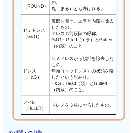
の。
（ROUND）
丸（まる）とも呼ばれる。
腹部を開き、エラと内蔵を除去
したもの。
セミドレス
ドレスの前段階の呼称。
（G&G）
G&G：Gilled（エラ）とGutted
（内蔵）のこと。
セミドレスから頭部を除去した
もの。
ドレス
無頭（ヘッドレス）の状態を略
（H&G）
したという説あり。
H&G：Head（頭）とGutted
（内蔵）のこと。
フィレ
ドレスを３枚におろしたもの。
（FILLET）
✍税関への申告