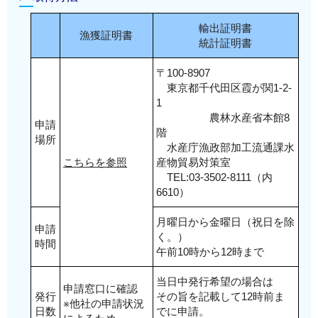
輸出証明書
漁獲証明書
統計証明書
〒100-8907
東京都千代田区霞が関1-2-
1
農林水産省本館8
申請
階
場所
水産庁漁政部加工流通課水
こちらを参照
産物貿易対策室
TEL:03-3502-8111（内
6610）
月曜日から金曜日（祝日を除
申請
く。）
時間
午前10時から12時まで
当日中発行希望の場合は
申請窓口に確認
発行
その旨を記載して12時前ま
※他社の申請状況
日数
でに申請。