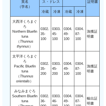
英名
ス・ドレス
証明書
（学名）
冷蔵
冷凍
冷蔵
冷凍
大西洋くろまぐ
ろ
0302.
0303.
0304.
0304.
Northern Bluefin
漁獲証
35-
45-
49-
87-
tuna
明書
100
100
100
100
（
Thunnus
thynnus
）
太平洋くろまぐ
ろ
0302.
0303.
0304.
0304.
Pacific Bluefin
漁獲証
35-
45-
49-
87-
tuna
明書
200
200
100
100
（
Thunnus
orientalis
）
みなみまぐろ
Southern Bluefin
0302.
0303.
0304.
0304.
輸出証
tuna
36-
46-
49-
87-
明書
（
Thunnus
000
000
100
100