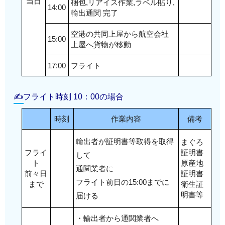
当日
梱包,リアイス作業,ラベル貼り,
14:00
輸出通関 完了
空港の共同上屋から航空会社
15:00
上屋へ貨物が移動
17:00
フライト
✍フライト時刻 10：00の場合
時刻
作業内容
備考
輸出者が証明書等取得を取得
まぐろ
フライ
証明書
して
ト
原産地
通関業者に
前々日
証明書
フライト前日の15:00までに
まで
衛生証
明書等
届ける
・輸出者から通関業者へ