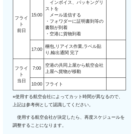
インボイス、パッキングリ
ストを
15:00
メール送信する
フライ
・フォワダーに証明書到等の
ト
書類が到着
前日
・空港に貨物到着
梱包,リアイス作業,ラベル貼
17:00
り,輸出通関 完了
空港の共同上屋から航空会社
フライ
7:00
上屋へ貨物が移動
ト
当日
10:00
フライト
※使用する航空会社によってカット時間が異なるので、
上記は参考例として認識してください。
使用する航空会社が決定したら、再度スケジュールを
調整することになります。