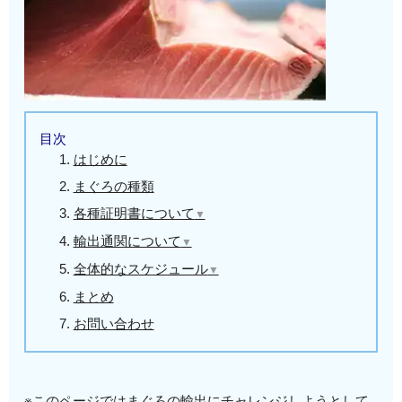
目次
はじめに
まぐろの種類
各種証明書について
▼
✍証明書の種類
輸出通関について
▼
✍取得方法
✍輸出通関に必要な書類
全体的なスケジュール
▼
✍書類の輸送
✍輸出HSコード
✍フライト時刻 17:00の場合
まとめ
✍税関への申告
✍フライト時刻 10:00の場合
お問い合わせ
※このページではまぐろの輸出にチャレンジしようとして