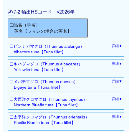
✍7-2.輸出HSコード ※2026年
❏品名（学名）
英名【フィレの場合の英名】
❏ビンナガマグロ（Thunnus alalunga）
詳細▼
Albacore tuna【Tuna fillet】
冷蔵（ラウンド・セミド
：0302.31-000
❏キハダマグロ（Thunnus albacares）
詳細▼
レス・ドレス）
Yellowfin tuna【Tuna fillet】
冷凍（ラウンド・セミド
：0303.41-000
冷蔵（ラウンド・セミド
：0302.32-000
レス・ドレス）
❏メバチマグロ（Thunnus obesus）
詳細▼
レス・ドレス）
冷蔵（フィレ）
：0304.49-100
Bigeye tuna【Tuna fillet】
冷凍（ラウンド・セミド
：0303.42-000
冷蔵（フィレ）
冷蔵（ラウンド・セミド
：0304.87-100
：0302.34-000
レス・ドレス）
❏大西洋クロマグロ（Thunnus thynnus）
詳細▼
レス・ドレス）
冷蔵（フィレ）
：0304.49-100
Northern Bluefin tuna【Tuna fillet】
冷凍（ラウンド・セミド
：0303.44-000
冷蔵（フィレ）
冷蔵（ラウンド・セミド
：0304.87-100
：0302.35-100
レス・ドレス）
❏太平洋クロマグロ（Thunnus orientalis）
詳細▼
レス・ドレス）
冷蔵（フィレ）
：0304.49-100
Pacific Bluefin tuna【Tuna fillet】
冷凍（ラウンド・セミド
：0303.45-100
冷蔵（フィレ）
冷蔵（ラウンド・セミド
：0304.87-100
：0302.35-200