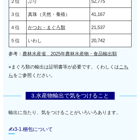
２位
ぶり
52,775
３位
真珠（天然・養殖）
41,167
４位
かつお・まぐろ類
21,537
５位
いわし
20,742
参考：
農林水産省 2025年農林水産物・食品輸出額
※まぐろ類の輸出は証明書等が必要です。くわしくは
こち
ら
をご参照ください。
3.水産物輸出で気をつけること
輸出に当たり、気をつけることがいろいろあります。
✍3-1.梱包について