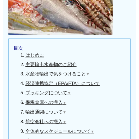
目次
はじめに
主要輸出水産物のご紹介
水産物輸出で気をつけること
▼
✍3-1.梱包について
経済連携協定（EPA/FTA）について
✍3-2.福島第一原発について
ブッキングについて
▼
✍3-3.輸入国側の規制の確認
✍5-1.必要な情報について
保税倉庫への搬入
▼
✍5-2.タイミングについて
✍6-1.搬入タイミングについて
輸出通関について
▼
✍6-2.リアイス作業について
✍7-1.必要な書類について
航空会社への搬入
▼
✍6-3.爆発物検査について
✍7-2.輸出HSコード ※2022年
✍8-1.航空会社搬入のタイミング
全体的なスケジュールについて
▼