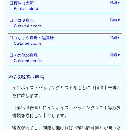
レス・ドレス）
❏真珠（天然）
詳細▼
冷蔵（殻を除去）
：0307.21-000
乾燥
：0305.54-000
Pearls natural
冷凍（殻を除去）
：0307.22-100
塩蔵、塩水漬け
天然
：0305.63-000
：7101.10-000
冷蔵（その他のもの）
：0307.21-000
❏アコヤ真珠
詳細▼
冷凍（その他のもの）
：0307.22-900
Cultured pearls
養殖・未加工
：7101.21-110
❏白ちょう真珠・黒真珠
詳細▼
養殖・加工
：7101.22-210
Cultured pearls
養殖・未加工
：7101.21-120
❏その他の真珠
詳細▼
養殖・加工
：7101.22-220
Cultured pearls
養殖・未加工
：7101.21-190
養殖・加工
：7101.22-290
✍7-3.税関へ申告
インボイス・パッキングリストをもとに《輸出申告書》
を作成します。
《輸出申告書》にインボイス、パッキングリスト等必要
書類を添付して申告します。
審査が完了し、問題が無ければ《輸出許可書》が発行さ