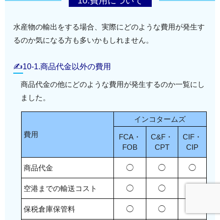
10.費用について
水産物の輸出をする場合、実際にどのような費用が発生す
るのか気になる方も多いかもしれません。
✍10-1.商品代金以外の費用
商品代金の他にどのような費用が発生するのか一覧にし
ました。
インコタームズ
費用
FCA・
C&F・
CIF・
FOB
CPT
CIP
商品代金
◯
◯
◯
空港までの輸送コスト
◯
◯
◯
保税倉庫保管料
◯
◯
◯