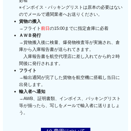
必着
※インボイス・パッキングリストは原本の必要はない
のでメールで通関業者へお送りください。
貨物の搬入
→フライト
前日
の15:00までに指定倉庫に必着
ＡＷＢ発行
→貨物搬入後に検量、爆発物検査等が実施され、倉
庫から入庫報告書が送られてきます。
入庫報告書を航空代理店に差し入れてから約２時
間後に発行されます。
フライト
→輸出通関が完了した貨物を航空機に搭載し当日に
出発します。
輸入者へ通知
→AWB、証明書類、インボイス、パッキングリスト
等が揃ったら、写しをメールで輸入者に送りましょ
う。