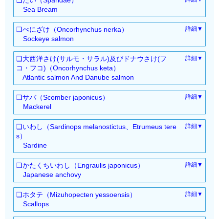
燻製
レス・ドレス）
：0305.43-000
冷蔵（フィレ）
：0304.44-000
Sea Bream
冷凍（ラウンド・セミド
：0303.67-000
冷蔵（フィレ）
冷蔵（ラウンド・セミド
：0304.71-000
：0302.85-000
レス・ドレス）
❏べにざけ（Oncorhynchus nerka）
詳細▼
塩蔵もしくは塩水漬け
レス・ドレス）
：0305.32-000
冷蔵（フィレ）
：0304.49-900
Sockeye salmon
（フィレ）
冷凍（ラウンド・セミド
：0303.89-300
冷蔵（フィレ）
冷蔵（ラウンド・セミド
：0304.75-000
：0302.13-000
レス・ドレス）
❏大西洋さけ(サルモ・サラル)及びドナウさけ(フ
詳細▼
レス・ドレス）
コ・フコ)（Oncorhynchus keta）
冷凍（ラウンド・セミド
：0303.11-000
Atlantic salmon And Danube salmon
レス・ドレス）
冷蔵（ラウンド・セミド
：0302.14-000
❏サバ（Scomber japonicus）
詳細▼
レス・ドレス）
Mackerel
冷凍（ラウンド・セミド
：0303.13-000
冷蔵（ラウンド・セミド
：0302.44-000
レス・ドレス）
❏いわし（Sardinops melanostictus、Etrumeus tere
詳細▼
レス・ドレス）
s）
冷凍（ラウンド・セミド
：0303.54-000
Sardine
レス・ドレス）
冷蔵（ラウンド・セミド
：0302.43-000
乾燥
：0305.54-000
❏かたくちいわし（Engraulis japonicus）
詳細▼
レス・ドレス）
Japanese anchovy
冷凍（ラウンド・セミド
：0303.53-000
冷蔵（ラウンド・セミド
：0302.42-000
レス・ドレス）
❏ホタテ（Mizuhopecten yessoensis）
詳細▼
レス・ドレス）
乾燥
：0305.54-000
Scallops
冷凍（ラウンド・セミド
：0303.59-090
冷蔵（活）
：0307.21-100