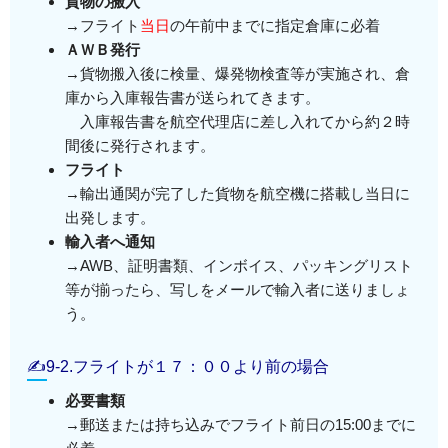
貨物の搬入
→フライト
当日
の午前中までに指定倉庫に必着
ＡＷＢ発行
→貨物搬入後に検量、爆発物検査等が実施され、倉
庫から入庫報告書が送られてきます。
入庫報告書を航空代理店に差し入れてから約２時
間後に発行されます。
フライト
→輸出通関が完了した貨物を航空機に搭載し当日に
出発します。
輸入者へ通知
→AWB、証明書類、インボイス、パッキングリスト
等が揃ったら、写しをメールで輸入者に送りましょ
う。
✍9-2.フライトが１７：００より前の場合
必要書類
→郵送または持ち込みでフライト前日の15:00までに