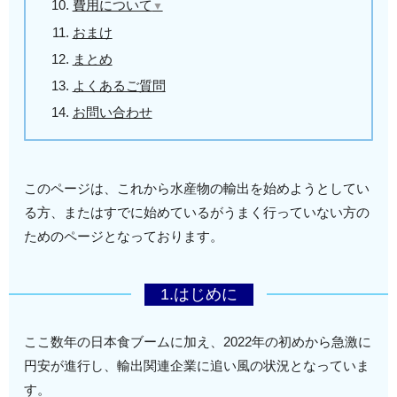
✍7-3.税関へ申告
✍8-2.航空会社での保管状況
✍9-1.フライトが17:00以降の場合
費用について
▼
✍9-2.フライトが17:00より前の場合
✍10-1.商品代金以外の費用
おまけ
✍10-2.航空運賃の計算方法
まとめ
よくあるご質問
お問い合わせ
このページは、これから水産物の輸出を始めようとしてい
る方、またはすでに始めているがうまく行っていない方の
ためのページとなっております。
1.はじめに
ここ数年の日本食ブームに加え、2022年の初めから急激に
円安が進行し、輸出関連企業に追い風の状況となっていま
す。