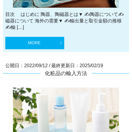
目次 はじめに 陶器、陶磁器とは▼ ✍陶器について✍
磁器について 海外の需要▼ ✍輸出量と取引金額の推移
✍輸 […]
MORE
公開日：2022/09/12
/
最終更新日：2025/02/19
化粧品の輸入方法