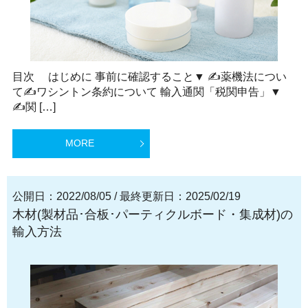
目次 はじめに 事前に確認すること▼ ✍薬機法につい
て✍ワシントン条約について 輸入通関「税関申告」▼
✍関 […]
MORE
公開日：2022/08/05
/
最終更新日：2025/02/19
木材(製材品･合板･パーティクルボード・集成材)の
輸入方法