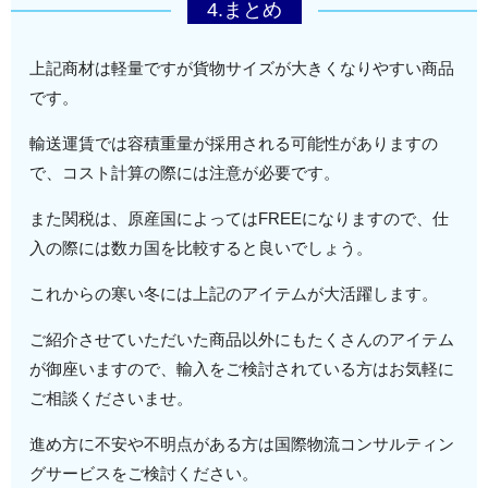
4.まとめ
AIR
航空輸送の場合、海外フォワダーが発行。
WAYBILL
AWBとも言う。
上記商材は軽量ですが貨物サイズが大きくなりやすい商品
SEA
海上輸送の場合、海外フォワダーが発行。
です。
WAYBILL
輸送運賃では容積重量が採用される可能性がありますの
ARRIVAL
海上輸送の場合、輸送船が到着する直前に
で、コスト計算の際には注意が必要です。
NOTICE
日本の船会社が発行。
また関税は、原産国によってはFREEになりますので、仕
入の際には数カ国を比較すると良いでしょう。
これからの寒い冬には上記のアイテムが大活躍します。
ご紹介させていただいた商品以外にもたくさんのアイテム
が御座いますので、輸入をご検討されている方はお気軽に
ご相談くださいませ。
進め方に不安や不明点がある方は国際物流コンサルティン
グサービスをご検討ください。