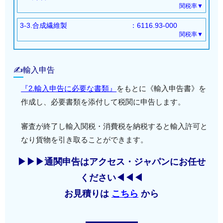
シンガポール・メキシコ・マレーシア・チリ・
関税率▼
特別特恵LDC
：FREE
トナム・インド・ペルー・豪州
*1：ASEAN・豪州・ニュージーランド・中国・韓国
基本：9％
タイ・インドネシア
経済連携協定（EPA）
：
モンゴル・TPP11・EU・英国・RCEP（ASEA
3-3.合成繊維製
：6116.93-000
WTO協定
：7.4％
ブルネイ・ASEAN・フィリピン・スイス・ベ
RCEP（*1,*2）：FREE
関税率▼
N・豪州・ニュージーランド・韓国）
特別特恵LDC
：FREE
トナム・インド・ペルー・豪州
基本：6.4％
RCEP（*1,*3）：4.6％
経済連携協定（EPA）
：
モンゴル・TPP11・EU・英国・RCEP（ASEA
WTO協定
：5.3％
RCEP（中国・韓国）：4.6％
RCEP（*1）：6.5％
N・豪州・ニュージーランド・韓国）
特別特恵LDC
：FREE
✍輸入申告
以下全て：FREE
以下全て：FREE
経済連携協定（EPA）
：
シンガポール・メキシコ・マレーシア・チリ・
シンガポール・メキシコ・マレーシア・チリ・
『2.輸入申告に必要な書類』
をもとに《輸入申告書》を
RCEP（*1）：4.6％
タイ
タイ・インドネシア
作成し、必要書類を添付して税関に申告します。
以下全て：FREE
インドネシア・ブルネイ・ASEAN・フィリピ
ブルネイ・ASEAN・フィリピン・スイス・ベ
シンガポール・メキシコ・マレーシア・チリ・
ン・スイス
トナム・インド・ペルー
審査が終了し輸入関税・消費税を納税すると輸入許可と
書類名
書類作成者等
タイ・インドネシア
ベトナム・インド・ペルー・豪州・モンゴル・
豪州・モンゴル・TPP11・EU・英国
なり貨物を引き取ることができます。
ブルネイ・ASEAN・フィリピン・スイス・ベ
TPP11・EU・英国
商品カタロ
トナム・インド・ペルー
形状や材質などがわかる資料。
*1：ASEAN・豪州・ニュージーランド・中国・韓国
グ
▶▶▶通関申告はアクセス・ジャパンにお任せ
*1：ASEAN・豪州・ニュージーランド
豪州・モンゴル・TPP11・EU・英国
*2：編み上げたもの
ください◀◀◀
インボイス
輸出者が作成。
*1：ASEAN・豪州・ニュージーランド・中国・韓国
*3：縫製したもの
お見積りは
こちら
から
パッキング
輸出者が作成。
リスト