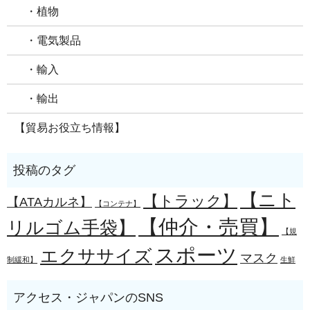
・植物
・電気製品
・輸入
・輸出
【貿易お役立ち情報】
【ニト
【トラック】
【ATAカルネ】
【コンテナ】
【仲介・売買】
リルゴム手袋】
【規
スポーツ
エクササイズ
マスク
制緩和】
生鮮