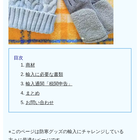
目次
商材
輸入に必要な書類
輸入通関「税関申告」
まとめ
お問い合わせ
※このページは防寒グッズの輸入にチャレンジしている
方々に最適なページです。