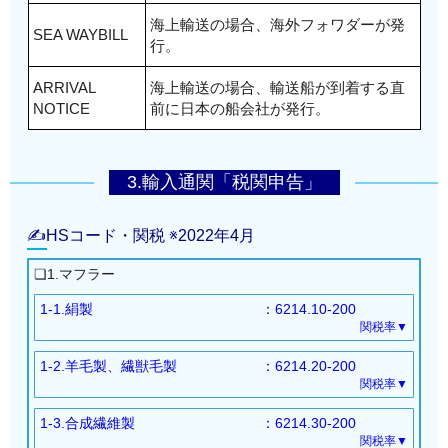
海上輸送の場合、海外フォワダーが発
SEA WAYBILL
行。
ARRIVAL
海上輸送の場合、輸送船が到着する直
NOTICE
前に日本の船会社が発行。
3.輸入通関「税関申告」
✍HSコード・関税 ※2022年4月
❏1.マフラー
1-1.絹製
：6214.10-200
関税率▼
基本：8％
1-2.羊毛製、繊獣毛製
：6214.20-200
WTO協定
：8％
関税率▼
特恵GSP
：FREE
基本：8％
経済連携協定（EPA）
：
1-3.合成繊維製
：6214.30-200
WTO協定
：6.6％
RCEP（*1,*2）：7％
関税率▼