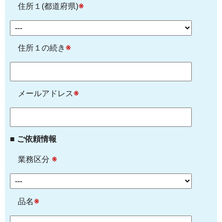
住所１(都道府県)
※
住所１の続き
※
メールアドレス
※
■ ご依頼情報
業務区分
※
品名
※