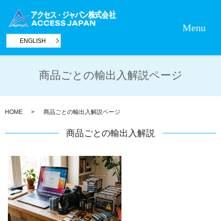
Menu
ENGLISH
商品ごとの輸出入解説ページ
HOME
商品ごとの輸出入解説ページ
商品ごとの輸出入解説