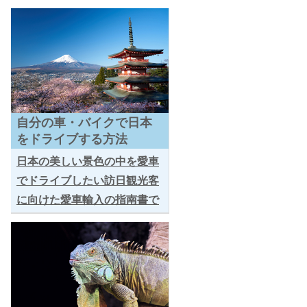
輸出をスムーズに行ってくだ
さい。
自分の車・バイクで日本
をドライブする方法
日本の美しい景色の中を愛車
でドライブしたい訪日観光客
に向けた愛車輸入の指南書で
す。このページを参考にして
日本でのドライブを楽しんで
ください。