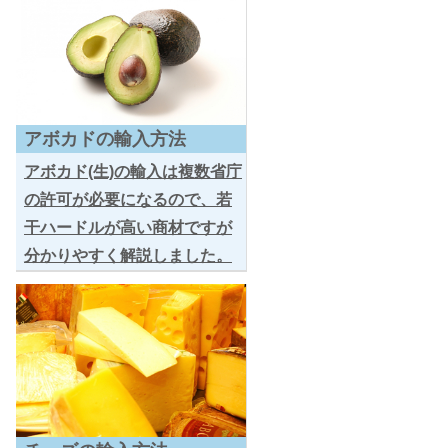
アボカドの輸入方法
アボカド(生)の輸入は複数省庁
の許可が必要になるので、若
干ハードルが高い商材ですが
分かりやすく解説しました。
輸入を検討している方は必見
です。