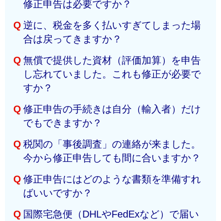
修正申告は必要ですか？
申告加算税は免除されます。しかし、指摘後になると
早めにご相談ください。
税額の５%〜10%（状況により15%）の加算税がかか
Q
逆に、税金を多く払いすぎてしまった場
Ａ
はい、必要です。CIF契約などでインボイス価格に運
るほか、延滞税も発生します。早めの対応がコストを
合は戻ってきますか？
賃が含まれている場合や、別途支払う運賃が当初の申
抑える鍵となります。
告額より増えた場合は、納税額が不足するため修正対
Q
無償で提供した資材（評価加算）を申告
Ａ
はい、「更正の請求」という手続きを行うことで、払
象となります。
し忘れていました。これも修正が必要で
いすぎた税金の還付を受けることが可能です。輸入許
すか？
可の日から原則５年以内であれば請求できますので、
一度内容を精査することをお勧めします。
Q
修正申告の手続きは自分（輸入者）だけ
Ａ
はい。日本から無償提供した原材料や金型などの費用
でもできますか？
は、輸入申告価格に加算しなければなりません。これ
は事後調査で非常によく指摘されるポイントですの
Q
税関の「事後調査」の連絡が来ました。
Ａ
手続き自体は可能ですが、修正申告書の作成や税関窓
で、気づいた時点で早急に修正手続きを行いましょ
今から修正申告しても間に合いますか？
口への事前相談・書類持ち込みなど、専門的な知識と
う。
手間が必要です。特に「仮修正申告」の段階で税関と
Q
修正申告にはどのような書類を準備すれ
Ａ
調査通知を受けた後でも、実際の調査が始まる前（更
の細かな調整が発生するため、通関業者へ依頼するの
ばいいですか？
正予知前）に修正申告を行えば、加算税の割合が軽減
が一般的でスムーズです。
される場合があります。まずは現在の申告状況を至急
Q
国際宅急便（DHLやFedExなど）で届い
Ａ
当初の「輸入許可書」「インボイス」「運賃明細」に
確認し、不足があれば速やかに対応しましょう。