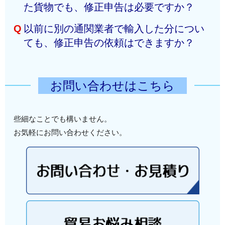
た貨物でも、修正申告は必要ですか？
加え、修正の根拠となる「正しい価格のインボイス」
や「送金控」などが必要になります。弊社で不足書類
Q
以前に別の通関業者で輸入した分につい
Ａ
はい、配送業者に関わらず、納税額に不足があれば修
の確認からサポートいたします。
ても、修正申告の依頼はできますか？
正申告の義務があります。特に海外の輸出者が勝手に
安くインボイスを記載（アンダーバリュー）していた
Ａ
もちろん可能です。当時の輸入書類一式をご共有いた
場合、輸入者が責任を問われるため注意が必要です。
だければ、弊社にて内容を確認し、適切な修正申告手
お問い合わせはこちら
続きを代行いたします。お気軽にお問い合わせくださ
い。
些細なことでも構いません。
お気軽にお問い合わせください。