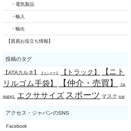
・電気製品
・輸入
・輸出
【貿易お役立ち情報】
【ニト
【トラック】
【ATAカルネ】
【コンテナ】
【仲介・売買】
リルゴム手袋】
【規
スポーツ
エクササイズ
マスク
制緩和】
生鮮
Facebook