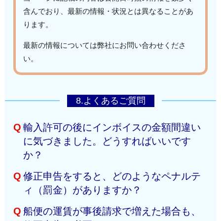
含んでおり、最新の情報・状況とは異なることがあ
ります。
最新の情報については弊社にお問い合わせくださ
い。
8.よくあるご質問
Q
輸入許可の後にインボイスの金額間違い
に気づきました。どうすればいいです
か？
Q
修正申告をすると、どのようなペナルテ
Ａ
速やかに「修正申告」を行う必要があります。放置す
ィ（罰金）がありますか？
ると、税関の事後調査で指摘された際に「過少申告加
算税」などのペナルティが課される可能性がありま
Q
船便の運賃が事後請求で増えた場合も、
Ａ
税関から指摘を受ける前に自主的に修正すれば、過少
す。自主的に申告すれば加算税はかかりませんので、