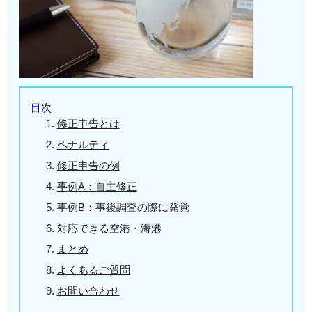
目次
修正申告とは
ペナルティ
修正申告の例
事例A：自主修正
事例B：事後調査の際に発覚
対応できる空港・海港
まとめ
よくあるご質問
お問い合わせ