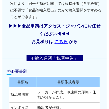
により、規格検査（自主検査）を受ける必要はなく
抜き取られた残りは、通関が許可になるまで引き続
次回より、同一の商材に関しては規格検査（自主検査）
税関長へ《
届出済証》が発行されます。
見本持出許可申請書
》を提出し許可を得
※規格検査(自主検査)が必要ない素材の商品でも、
なります。
き蔵置されます。
は不要で「食品等輸入届出」のみで輸入通関をすすめる
ることで、このあとのサンプリングを進めることが
「食品等輸入届出」は必要です。
ことができます。
できます。
ただし、試験をクリアした検体のみが有効であり、
サンプリングされた商品は検査機関の施設に持ち込
▶▶▶食品申請はアクセス・ジャパンにお任せ
型違い・色違い・材質違いの場合には使用できない
まれ、有害な物質が検出されないかを検査します。
※一時持出しされた見本は、原則として、税関長の
ので注意が必要です。
ください◀◀◀
指定する期間内に保税地域に戻さねばなりません。
検査結果は１週間～10日ほどかかります（検査内容
お見積りは
こちら
から
しかし、その指定期間内に持ち出された見本と保税
※食品は1年に１回分析検査を更新しなければいけな
による）ので、結果が出るまで待ちます。
地域に残っている外国貨物とを一括して輸入の許可
いのに対し、食器類は１回分析をし検査項目をクリ
を受けた場合においては、保税地域に戻す必要はあ
アすれば分析検査の更新は不要です。
4.輸入通関「税関申告」
りません。
✍必要書類
書類名
書類作成者等
メーカーが作成。冷凍庫の形態・仕
商品説明書
様が分かること。
インボイス
輸出者が作成。