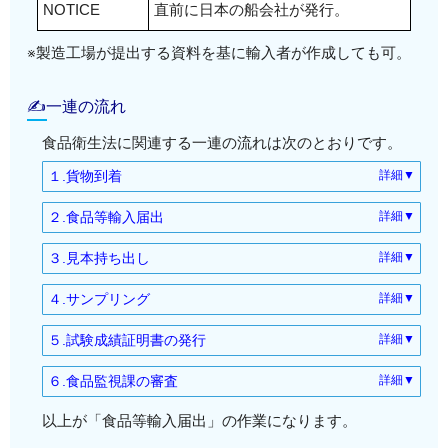
NOTICE
直前に日本の船会社が発行。
※製造工場が提出する資料を基に輸入者が作成しても可。
✍一連の流れ
食品衛生法に関連する一連の流れは次のとおりです。
１.貨物到着
詳細▼
海外から商品が到着すると、空港・海港の保税蔵置
２.食品等輸入届出
詳細▼
所へ蔵置されます。
上記の必要書類をもとに《食品等輸入届出書》を作
３.見本持ち出し
詳細▼
成し、必要書類を添えて厚労省の食品監視課へ申請
通関が許可になるまで、貨物は引き取れません。
保税蔵置場に蔵置されている貨物は税関の許可なし
します。
４.サンプリング
詳細▼
に持ち出すことはできません。
規格検査（自主検査）が必要な場合、検査のサンプ
サンプリングは保税蔵置場で行ないます。
「規格検査（自主検査）」は検体をサンプリング
食品監視課は申請内容を確認すると「規格検査（自
リング作業はこの保税蔵置所内で行われます。
５.試験成績証明書の発行
詳細▼
し、検査機関へ輸送しなければなりません。
主検査）」を受けるよう指導をします。
分析の結果は、検査機関より《試験成績証明書》が
※サンプリング後は検査機関へ持ち出されます。
保税蔵置場スタッフ立会のもと、第三者検査機関の
６.食品監視課の審査
詳細▼
発行されます。
スタッフが蔵置してある商品から必要数量を抜き取
そこで、サンプリング前に「見本の一時持ち出しの
分析結果を食品監視課に提出し、審査を受けます。
指導内容に検査項目は記されており、検査項目に応
ります。
以上が「食品等輸入届出」の作業になります。
手続き」をします。
じた検査を実施します。
次回より、この《試験成績証明書》を使用すること
申請内容・審査結果に問題がなければ《食品等輸入