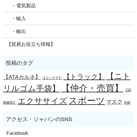
・電気製品
・輸入
・輸出
【貿易お役立ち情報】
【ニト
【トラック】
【ATAカルネ】
【コンテナ】
【仲介・売買】
リルゴム手袋】
【規
スポーツ
エクササイズ
マスク
制緩和】
生鮮
Facebook