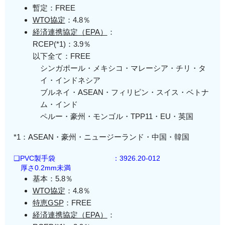
暫定：FREE
WTO協定
：4.8％
経済連携協定（EPA）
：
RCEP(*1)：3.9％
以下全て：FREE
シンガポール・メキシコ・マレーシア・チリ・タ
イ・インドネシア
ブルネイ・ASEAN・フィリピン・スイス・ベトナ
ム・インド
ペルー・豪州・モンゴル・TPP11・EU・英国
*1：ASEAN・豪州・ニュージーランド・中国・韓国
❑PVC製手袋
：3926.20-012
厚さ0.2mm未満
基本：5.8％
WTO協定
：4.8％
特恵GSP
：FREE
経済連携協定（EPA）
：