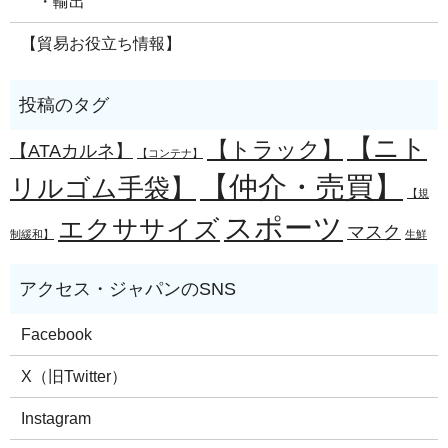
・輸出
【貿易お役立ち情報】
【ニト
【トラック】
【ATAカルネ】
【コンテナ】
【仲介・売買】
リルゴム手袋】
【規
スポーツ
エクササイズ
マスク
制緩和】
生鮮
Facebook
X（旧Twitter）
Instagram