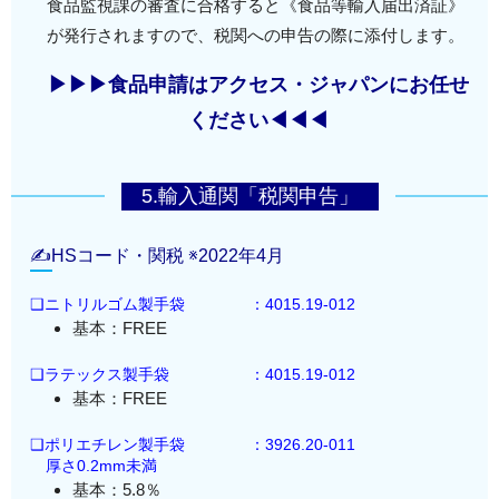
食品監視課の審査に合格すると《食品等輸入届出済証》
が発行されますので、税関への申告の際に添付します。
▶▶▶食品申請はアクセス・ジャパンにお任せ
ください◀◀◀
5.輸入通関「税関申告」
✍HSコード・関税 ※2022年4月
❑ニトリルゴム製手袋
：4015.19-012
基本：FREE
❑ラテックス製手袋
：4015.19-012
基本：FREE
❑ポリエチレン製手袋
：3926.20-011
厚さ0.2mm未満
基本：5.8％