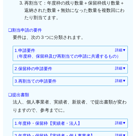
再割当て：年度枠の残り数量＋保留枠残り数量＋
返納された数量＋無効になった数量を複数回にわ
たり割当てます。
❏割当申請の要件
要件は、次の３つに分類されます。
1.申請要件
詳細▼
（年度枠、保留枠及び再割当ての申請に共通するもの）
以下の要件を満たしていないと、割当てを受けること
2.保留枠の申請要件
詳細▼
はできませんので注意しましょう。
上記「1.申請要件（年度枠、保留枠及び再割当ての申
3.再割当ての申請要件
詳細▼
請に共通するもの）」の申請要件を満たしている者。
過去に割当てを使用したことがある「実績者」と今回
年度内初めて申請する場合
※ただし、既に年度枠、保留枠又は再割当てによるい
初めて申請する「新規者」は条件が異なります。
❏提出書類
・上記「1.申請要件」の申請要件を満たしている
ずれかの証明書の発給を受けた者は申請できません。
法人、個人事業者、実績者、新規者、で提出書類が変わ
者。
☆実績者・新規者共通の要件
※保留枠の受付と再割当ての受付を同日に実施すると
年度内に２回めの申請の場合
りますので、参考までに。
申請月の６ヶ月前から事業目的として
以下の事
きは、いずれか一方のみ申請ができます。
・上記「1.申請要件」の申請要件を満たしている
業
を行っている法人または個人事業者。
1.年度枠・保留枠【実績者・法人】
詳細▼
者。
割当て物品を自分の営業のために「自ら輸入」
関税割当申請書（省令様式第１）ｘ１通
・既に発給した証明書を返納した者又は証明書
しようとする者。
2.年度枠・保留枠【実績者・個人事業者】
詳細▼