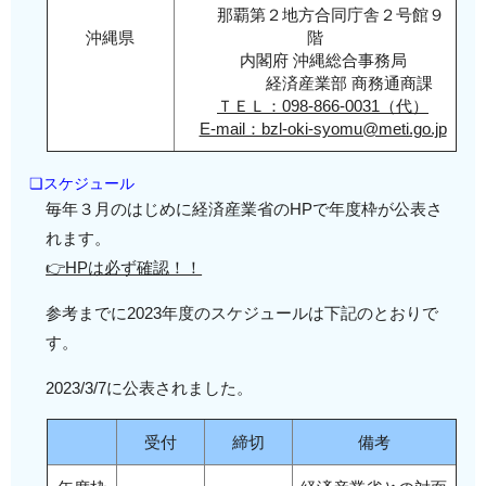
那覇第２地方合同庁舎２号館９
沖縄県
階
内閣府 沖縄総合事務局
経済産業部 商務通商課
ＴＥＬ：098-866-0031（代）
E-mail：bzl-oki-syomu@meti.go.jp
❏スケジュール
毎年３月のはじめに経済産業省のHPで年度枠が公表さ
れます。
👉HPは必ず確認！！
参考までに2023年度のスケジュールは下記のとおりで
す。
2023/3/7に公表されました。
受付
締切
備考