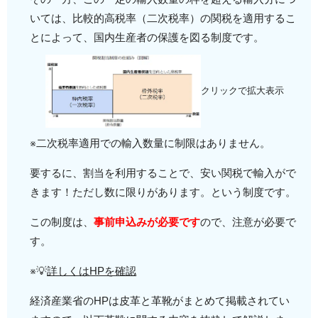
Typical snakes, water snakes, whipsnakes
いては、比較的高税率（二次税率）の関税を適用するこ
(ﾍﾋﾞ類、ﾐｽﾞﾍﾋﾞ類、ﾑﾁﾍﾋﾞ類)
とによって、国内生産者の保護を図る制度です。
▲ 表を閉じる ▲
クリックで拡大表示
※二次税率適用での輸入数量に制限はありません。
要するに、割当を利用することで、安い関税で輸入がで
きます！ただし数に限りがあります。という制度です。
この制度は、
事前申込みが必要です
ので、注意が必要で
す。
※💡
詳しくはHPを確認
経済産業省のHPは皮革と革靴がまとめて掲載されてい