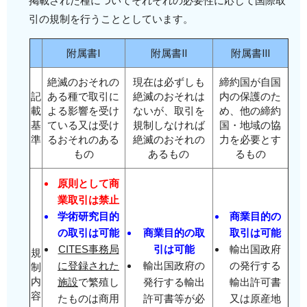
掲載された種についてそれぞれの必要性に応じて国際取
引の規制を行うこととしています。
附属書Ⅰ
附属書Ⅱ
附属書Ⅲ
絶滅のおそれの
現在は必ずしも
締約国が自国
記
ある種で取引に
絶滅のおそれは
内の保護のた
載
よる影響を受け
ないが、取引を
め、他の締約
基
ている又は受け
規制しなければ
国・地域の協
準
るおそれのある
絶滅のおそれの
力を必要とす
もの
あるもの
るもの
原則として商
業取引は禁止
学術研究目的
商業目的の
の取引は可能
商業目的の取
取引は可能
CITES事務局
引は可能
輸出国政府
規
に登録された
輸出国政府の
の発行する
制
内
施設
で繁殖し
発行する輸出
輸出許可書
容
たものは商用
許可書等が必
又は原産地