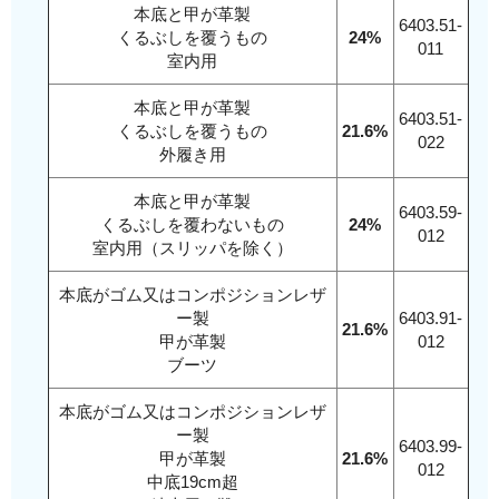
本底と甲が革製
6403.51-
くるぶしを覆うもの
24%
011
室内用
本底と甲が革製
6403.51-
くるぶしを覆うもの
21.6%
022
外履き用
本底と甲が革製
6403.59-
くるぶしを覆わないもの
24%
012
室内用（スリッパを除く）
本底がゴム又はコンポジションレザ
ー製
6403.91-
21.6%
甲が革製
012
ブーツ
本底がゴム又はコンポジションレザ
ー製
6403.99-
甲が革製
21.6%
012
中底19cm超