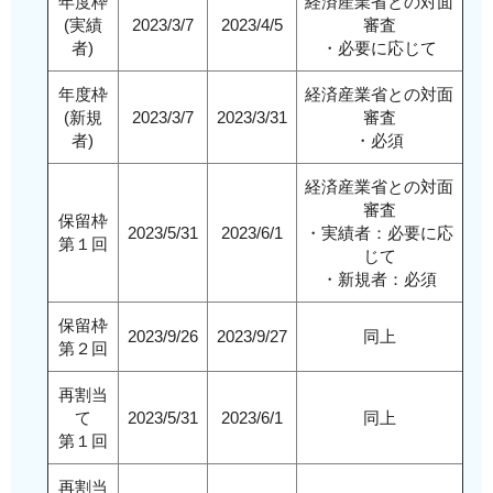
年度枠
経済産業省との対面
(実績
2023/3/7
2023/4/5
審査
者)
・必要に応じて
年度枠
経済産業省との対面
(新規
2023/3/7
2023/3/31
審査
者)
・必須
経済産業省との対面
審査
保留枠
2023/5/31
2023/6/1
・実績者：必要に応
第１回
じて
・新規者：必須
保留枠
2023/9/26
2023/9/27
同上
第２回
再割当
て
2023/5/31
2023/6/1
同上
第１回
再割当