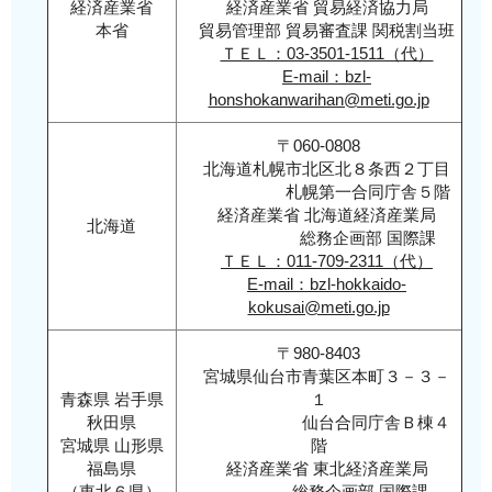
経済産業省
経済産業省 貿易経済協力局
法
(輸入(納税)申告書(税関様式C第5020号)又は国際
二通関以上「自ら輸入」した貨物（皮革及び革
本省
貿易管理部 貿易審査課 関税割当班
人】」
郵便課税通知書(税関様式C第5060号))
靴に限らず、貨物名を問わない。）の輸入申告
ＴＥＬ：03-3501-1511（代）
もし
d.貨物の船荷証券（B/L）又は航空運送状（AW
E-mail：bzl-
価格（ＣＩＦ建て）の合計額が５０万円以上の
くは
honshokanwarihan@meti.go.jp
B）の写しC
実績を有する者。
上記
e.仕入書（インボイス）写しｘ１通
「2.
〒060-0808
もしくは
年度
北海道札幌市北区北８条西２丁目
札幌第一合同庁舎５階
一通関１００万円以上の実績を有する者。
枠・
経済産業省 北海道経済産業局
保留
北海道
※新規者として年度枠又は保留枠のいずれかの証明書
総務企画部 国際課
枠
ＴＥＬ：011-709-2311（代）
の発給を受けた者は、これ以降、年度内は実績者とし
【実
E-mail：bzl-hokkaido-
て取り扱われます。
績
kokusai@meti.go.jp
者・
個人
〒980-8403
宮城県仙台市青葉区本町３－３－
事業
青森県 岩手県
１
者】」
秋田県
仙台合同庁舎Ｂ棟４
で提
宮城県 山形県
階
出す
福島県
経済産業省 東北経済産業局
る書
（東北６県）
総務企画部 国際課