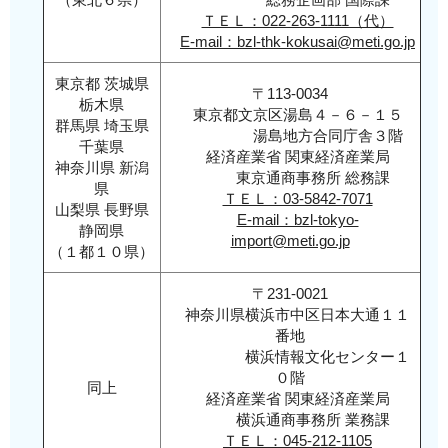
類
ＴＥＬ：022-263-1111（代）
新規
E-mail：bzl-thk-kokusai@meti.go.jp
者の
東京都 茨城県
場
〒113-0034
栃木県
合：
東京都文京区湯島４－６－１５
群馬県 埼玉県
湯島地方合同庁舎３階
上記
千葉県
経済産業省 関東経済産業局
「3.
神奈川県 新潟
東京通商事務所 総務課
年度
県
ＴＥＬ：03-5842-7071
枠・
山梨県 長野県
E-mail：bzl-tokyo-
静岡県
保留
import@meti.go.jp
（１都１０県）
枠
【新
〒231-0021
規
神奈川県横浜市中区日本大通１１
者・
番地
法
横浜情報文化センター１
人】」
０階
同上
経済産業省 関東経済産業局
もし
横浜通商事務所 業務課
くは
ＴＥＬ：045-212-1105
上記