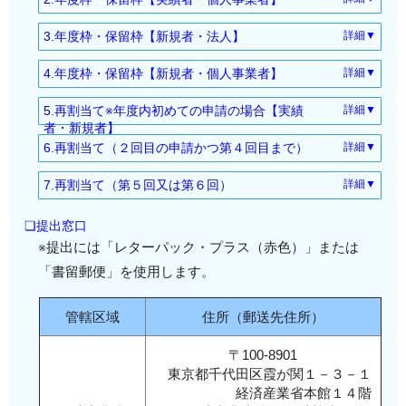
関税割当輸入実績表（申告書）（公表様式第１）
の割当数量の一部を使用している者。
関税割当申請書（省令様式第１）ｘ１通
ｘ１通
年度内３回目以降の申請の場合(第４回まで)
申請日６ヶ月以前から行っているべき事業
3.年度枠・保留枠【新規者・法人】
詳細▼
関税割当輸入実績表（申告書）（公表様式第１）
法人の印鑑証明（申請日前１か月以内）原本ｘ１
・上記「1.申請要件」の申請要件を満たしている
関税割当申請書（省令様式第１）ｘ１通
ｘ１通
通
履物及びその部分品又は皮革製品の販売又は輸入
者。
4.年度枠・保留枠【新規者・個人事業者】
詳細▼
事業内容確認書（公表様式第２）ｘ１通
印鑑登録証明書（申請日前１か月以内）原本ｘ１
法人情報（国税庁法人番号公表サイト）写しｘ１
関税割当申請書（省令様式第１）ｘ１通
・既に発給した証明書全てを返納した者。
法人の印鑑証明書（申請日前１か月以内）ｘ１通
通
5.再割当て※年度内初めての申請の場合【実績
衣料品の販売又は輸入
詳細▼
通
事業内容確認書（公表様式第２）ｘ１通
又は
法人の登記事項証明書（履歴事項全部証明書/申請
前年度の所得税の確定申告書Ｂ（第一表及び第二
者・新規者】
実績
返信用レターパック・プラス（赤色）ｘ１部
個人事業者本人の印鑑登録証明書（申請日前１か
割当数量の一部を使用している証明書１通を
日前１か月以内）原本ｘ１通
6.再割当て（２回目の申請かつ第４回目まで）
詳細▼
服飾・衣料雑貨、装身具等履物に関連する事業に係
表）ｘ１通
者の
月以内）原本ｘ１通
残し、他の証明書を全て返納した者。
法人情報（国税庁法人番号公表サイト）写しｘ１
関税割当申請書（省令様式第１）ｘ１通
る製品の販売又は輸入
前年度の収支内訳書の控え原本ｘ１通
場
事務所建物の不動産登記事項証明書の原本又は賃
年度内２回目以降の申請で第５回及び第６回に
7.再割当て（第５回又は第６回）
詳細▼
通
関税割当証明書使用状況表（再割当申請用）（公
※青色申告者は「青色申告決算書」控えの原本ｘ１
合：
貸借契約書写しｘ１通
申請する場合
関税割当申請書（省令様式第１）ｘ１通
☆実績者の要件
身分証確認書類（社員証等）写しｘ１通
表様式第３）ｘ１通
通
上記
未成年者登記事項証明書（申請日前１か月以内）
・上記「1.申請要件」の申請要件を満たしている
❏提出窓口
返信用レターパック・プラス（赤色）ｘ１部
◆過去２年間において
返信用レターパック・プラス（赤色）ｘ１部
返納確認書の写しｘ１通
返信用レターパック・プラス（赤色）ｘ１部
「1.
原本ｘ１通
※提出には「レターパック・プラス（赤色）」または
者。
年度枠又は保留枠のいずれかの証明書の発給を
次のいずれかの輸入実績を証明する書類(*1)
※受付印があるもの（証明書を返納している場合）
年度
※個人事業者本人が未成年の場合
「書留郵便」を使用します。
受け、輸入通関した実績を有する者。
・二通関以上かつ輸入申告価格（CIF建て）の合計
割当数量の一部を使用している証明書原本の写し
枠・
前年度の所得税の確定申告書Ｂ（第一表及び第二
同期間中に発給を受けた全ての証明書を返納し
額が50万円以上の実績
ｘ全部
保留
表）ｘ１通
た者。
・一通関の輸入申告価格が100万円以上の実績
管轄区域
住所（郵送先住所）
※証明書を返納済みの場合は除く
枠
前年度の収支内訳書の控え原本ｘ１通
*1：証明する書類は次のとおり
返信用レターパック・プラス（赤色）ｘ１部
【実
☆新規者の要件
※青色申告者は「青色申告決算書」控えの原本ｘ１
〒100-8901
a.契約書又は発注書等写しｘ１通
績
東京都千代田区霞が関１－３－１
通
◆上記の実績者以外の者。
b.輸入代金決済書類写しｘ１通
者・
経済産業省本館１４階
返信用レターパック・プラス（赤色）ｘ１部
◆申請日前１年間に
c.輸入許可通知書ｘ１通