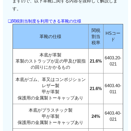
ますので、以下革靴に関する内容を抜粋して解説しま
す。
❏関税割当制度を利用できる革靴の仕様
関税
HSコー
革靴の仕様
割当
ド
税率
本底が革製
6403.20-
革製のストラップが足の甲及び親指
21.6%
021
の回りにかかるもの
本底がゴム、革又はコンポジション
レザー製
6403.40-
21.6%
甲が革製
011
保護用の金属製トーキャップあり
本底がプラスチック製
6403.40-
甲が革製
24%
021
保護用の金属製トーキャップあり