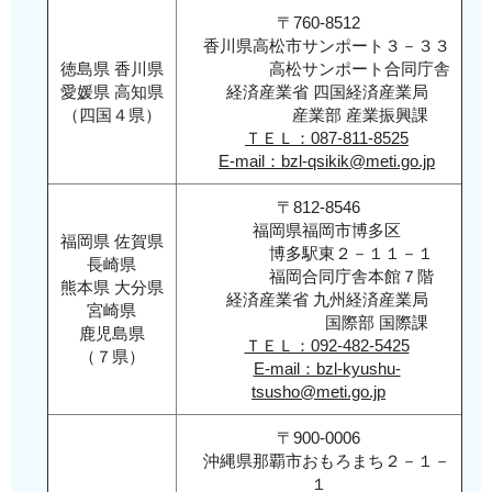
〒760-8512
香川県高松市サンポート３－３３
徳島県 香川県
高松サンポート合同庁舎
愛媛県 高知県
経済産業省 四国経済産業局
（四国４県）
産業部 産業振興課
ＴＥＬ：087-811-8525
E-mail：bzl-qsikik@meti.go.jp
〒812-8546
福岡県福岡市博多区
福岡県 佐賀県
博多駅東２－１１－１
長崎県
福岡合同庁舎本館７階
熊本県 大分県
経済産業省 九州経済産業局
宮崎県
国際部 国際課
鹿児島県
ＴＥＬ：092-482-5425
（７県）
E-mail：bzl-kyushu-
tsusho@meti.go.jp
〒900-0006
沖縄県那覇市おもろまち２－１－
１