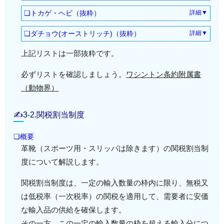
詳細▼
CROCODYLIA《ワニ目》
❏トカゲ・ヘビ（抜粋）
詳細▼
Alligators, caimans, crocodiles(ｱﾘｹﾞｰﾀｰ
詳細▼
RHYNCHOCEPHALIA《ムカシトカゲ目》
類、ｶｲﾏﾝ類、ｸﾛｺﾀﾞｲﾙ類)
❏ダチョウ(オーストリッチ)（抜粋）
詳細▼
Sphenodontidae〈ムカシトカゲ科〉 Tuatar
詳細▼
STRUTHIONIFORMES《ダチョウ目》
as(ムカシトカゲ)
詳細▼
CROCODYLIA《ワニ目》 Alligatoridae
上記リストは一部抜粋です。
Struthionidae〈ダチョウ科〉 Ostrich(ダチ
〈アリゲーター科〉
ョウ類)
詳細▼
SAURIA《トカゲ亜目》 Agamidae〈アガ
Alligators, caimans(アリゲーター類、カイ
必ずリストを確認しましょう。
ワシントン条約附属書
マ科(キノボリトカゲ科)〉
マン類)
（動物界）
詳細▼
TINAMIFORMES《シギダチョウ目》
Agamidae Spiny-tailed lizards, agamas
Tinamidae〈シギダチョウ科〉 Tinamous
詳細▼
CROCODYLIA《ワニ目》
(シギダチョウ類)
詳細▼
SAURIA《トカゲ亜目》 Lacertidae〈カナ
Crocodylidae〈クロコダイル科〉 Crocodil
✍3-2.関税割当制度
ヘビ科〉 Lizards(トカゲ類)
es(クロコダイル類)
▲ 表を閉じる ▲
❏概要
詳細▼
SAURIA《トカゲ亜目》 Polychrotidae Anol
詳細▼
CROCODYLIA《ワニ目》 Gavialidae〈ガ
革靴（スポーツ用・スリッパは除きます）の関税割当制
es〈アノールトカゲ科〉
ビアル科〉 Gavials(ガビアル)
度について解説します。
詳細▼
SERPENTES《ヘビ亜目》 Boidae〈ボア
▲ 表を閉じる ▲
関税割当制度は、一定の輸入数量の枠内に限り、無税又
科〉 Boas(ボア類)
は低税率（一次税率）の関税を適用して、需要者に安価
詳細▼
SERPENTES《ヘビ亜目》 Colubridae〈ナ
な輸入品の供給を確保します。
ミヘビ科〉
その一方、この一定の輸入数量の枠を超える輸入分につ