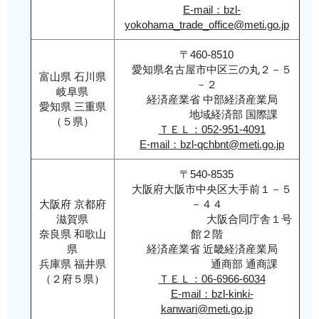
E-mail：bzl-
「4.
yokohama_trade_office@meti.go.jp
年度
枠・
〒460-8510
保留
愛知県名古屋市中区三の丸２－５
富山県 石川県
－２
枠
岐阜県
経済産業省 中部経済産業局
【新
愛知県 三重県
地域経済部 国際課
規
（５県）
ＴＥＬ：052-951-4091
者・
E-mail：bzl-qchbnt@meti.go.jp
個人
事業
〒540-8535
者】」
大阪府大阪市中央区大手前１－５
大阪府 京都府
－４４
で提
滋賀県
大阪合同庁舎１号
出す
奈良県 和歌山
館２階
る書
県
経済産業省 近畿経済産業局
類
兵庫県 福井県
通商部 通商課
（２府５県）
ＴＥＬ：06-6966-6034
E-mail：bzl-kinki-
kanwari@meti.go.jp