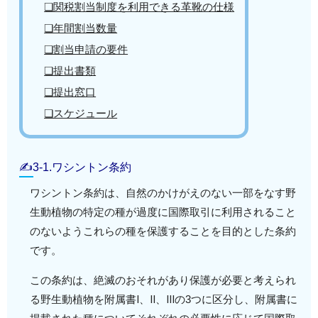
❏関税割当制度を利用できる革靴の仕様
❏年間割当数量
❏割当申請の要件
❏提出書類
❏提出窓口
❏スケジュール
✍3-1.ワシントン条約
ワシントン条約は、自然のかけがえのない一部をなす野
生動植物の特定の種が過度に国際取引に利用されること
のないようこれらの種を保護することを目的とした条約
です。
この条約は、絶滅のおそれがあり保護が必要と考えられ
る野生動植物を附属書Ⅰ、Ⅱ、Ⅲの3つに区分し、附属書に