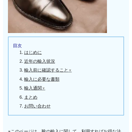
目次
はじめに
近年の輸入状況
輸入前に確認すること
▼
✍ワシントン条約
輸入に必要な書類
✍関税割当制度
輸入通関
▼
✍HSコード・関税
まとめ
✍輸入申告
お問い合わせ
※このページは、靴の輸入に関して、利用すればお得な法