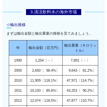
3.清涼飲料水の海外市場
☆輸出推移
まずは輸出金額と輸出重量の推移を見てみましょう。
輸出重量（キロリッ
年
輸出金額（百万円）
トル）
1990
1,254〔－〕
7,891〔－〕
2000
0
2,650〔
0
98.4%〕
00
9,643〔
0
81.2%〕
2010
11,909〔118.1%〕
0
47,971〔114.7%〕
2011
10,193〔
0
85.6%〕
0
43,253〔
0
90.2%〕
2012
12,074〔118.5%〕
0
47,877〔110.7%〕