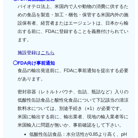
バイオテロ法上、米国内で人や動物の消費に供するた
めの食品を製造・加工・梱包・保管する米国内外の施
設保有者、経営者またはエージェントは、日本から輸
出する前に、FDAに登録することを義務付けられてい
ます。
施設登録は
こちら
◯FDA向け事前通知
食品の輸出発送前に、FDAに事前通知を提出する必要
があります。
密封容器（レトルトパウチ、缶詰、瓶詰など）入りの
低酸性缶詰食品と酸性化食品について下記該当の清涼
飲料水については、別途手続き（※1）が必要です。
米国に輸出する前に、輸出業者、現地の輸入業者等に
米国輸入に問題が無いか、事前確認をして下さい。
低酸性缶詰食品：水分活性が0.85より高く、pH