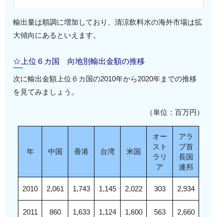
輸出量は順調に増加しており、清涼飲料水の海外市場は拡
大傾向にあるといえます。
☆上位６カ国 向地別輸出金額の推移
次に輸出金額上位６カ国の2010年から2020年までの推移
を見てみましょう。
（単位：百万円）
オー
アラ
スト
ブ首
年
中国
香港
台湾
米国
ラリ
長国
ア
連邦
2010
2,061
1,743
1,145
2,022
303
2,934
2011
860
1,633
1,124
1,600
563
2,660