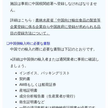
施設は事前に中国税関総署へ登録しなければなりませ
ん。
詳細はこちら：
農林水産省「中国向け輸出食品の製造等
企業登録に係る企業自ら中国政府に登録が求められる品
目の登録方法について」
❏中国側輸入時に必要な書類
中国での輸入の際に必要な書類は下記のとおりです。
※詳細は中国側の輸入者または通関業者に事前に確認し
ましょう。
インボイス、パッキングリスト
契約書
AWBもしくは船荷証券
産地証明書
成分分析報告書（生産業者が発行）
衛生証明書など
一部の清涼飲料水は植物検疫証明書が必要です。