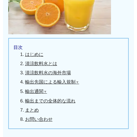
目次
はじめに
清涼飲料水とは
清涼飲料水の海外市場
輸出先国による輸入規制
▼
✍輸出先：中国
輸出通関
▼
✍輸出先：台湾
✍輸出に必要な書類
輸出までの全体的な流れ
✍輸出先：米国
✍輸出HSコード
まとめ
✍輸出通関
お問い合わせ