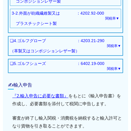
コンポジションレザー製
基本：12.5％
3-2.外面が紡織繊維製又は
：4202.92-000
WTO協定
：10％
関税率▼
特別特恵LDC
：FREE
プラスチックシート製
経済連携協定（EPA）
：
基本：10％
豪州：1.8%
WTO協定
：8％
❏4.ゴルフグローブ
：4203.21-290
TPP11：5.4%
特別特恵LDC
：FREE
関税率▼
モンゴル：3.6%
経済連携協定（EPA）
：
（革製又はコンポジションレザー製）
EU・英国：5.5％
基本：12.5％
豪州：1.5%
❏5.ゴルフシューズ
RCEP（中国）：9％
：6402.19-000
WTO協定
：12.5％
TPP11：4.3%
関税率▼
RCEP（*1）：8.8％
経済連携協定（EPA）
：
EU・英国：4.4%
基本：20％
以下全て：FREE
メキシコ：FREE
RCEP（中国）：7.2％
WTO協定
：6.7％
メキシコ・マレーシア・チリ・インドネシア・
✍輸入申告
ASEAN：12.5%
RCEP（*1）：7％
経済連携協定（EPA）
：
ASEAN
TPP11：8.5%
以下全て：FREE
豪州：1.2%
『2.輸入申告に必要な書類』
をもとに《輸入申告書》を
フィリピン・スイス・ベトナム・インド・ペル
EU・英国：8.6%
メキシコ・マレーシア・チリ・タイ・インドネ
TPP11：3.6%
作成し、必要書類を添付して税関に申告します。
ー
RCEP（*1）：12.5％
シア
EU・英国：3.7%
ASEAN・フィリピン・スイス・ベトナム・イ
RCEP（中国）：6.1％
*1：ASEAN・豪州・ニュージーランド
審査が終了し輸入関税・消費税を納税すると輸入許可と
書類名
書類作成者等
*1：ASEAN・豪州・ニュージーランド
ンド
RCEP（*1）：5.9％
なり貨物を引き取ることができます。
商品カタロ
以下全て：FREE