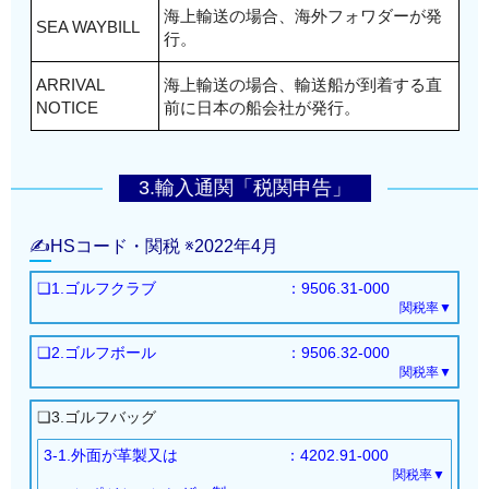
海上輸送の場合、海外フォワダーが発
SEA WAYBILL
行。
ARRIVAL
海上輸送の場合、輸送船が到着する直
NOTICE
前に日本の船会社が発行。
3.輸入通関「税関申告」
✍HSコード・関税 ※2022年4月
❏1.ゴルフクラブ
：9506.31-000
関税率▼
基本：FREE
❏2.ゴルフボール
：9506.32-000
※クラブの種類は多数ありますが、HSコードに変更は
関税率▼
基本：FREE
ありません。ただし完成品に限ります。
❏3.ゴルフバッグ
3-1.外面が革製又は
：4202.91-000
関税率▼