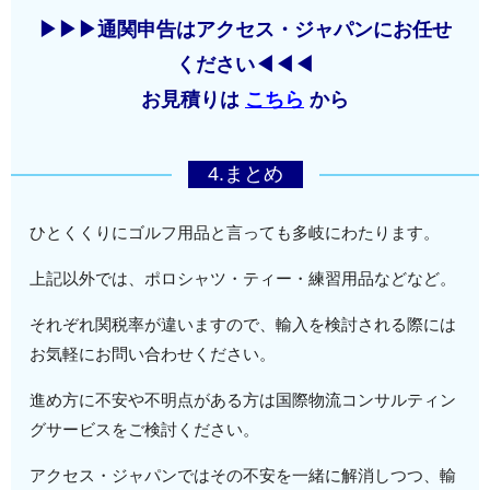
*1：ASEAN・豪州・ニュージーランド
形状や材質などがわかる資料。
グ
メキシコ・マレーシア・チリ・タイ・インドネ
▶▶▶通関申告はアクセス・ジャパンにお任せ
シア
ください◀◀◀
インボイス
輸出者が作成。
ASEAN・フィリピン・スイス・ベトナム・ペル
お見積りは
こちら
から
ー
パッキング
輸出者が作成。
リスト
*1：ASEAN・豪州・ニュージーランド
4.まとめ
AIR
航空輸送の場合、海外フォワダーが発行。
WAYBILL
AWBとも言う。
ひとくくりにゴルフ用品と言っても多岐にわたります。
SEA
海上輸送の場合、海外フォワダーが発行。
WAYBILL
上記以外では、ポロシャツ・ティー・練習用品などなど。
ARRIVAL
海上輸送の場合、輸送船が到着する直前に
それぞれ関税率が違いますので、輸入を検討される際には
NOTICE
日本の船会社が発行。
お気軽にお問い合わせください。
進め方に不安や不明点がある方は国際物流コンサルティン
グサービスをご検討ください。
アクセス・ジャパンではその不安を一緒に解消しつつ、輸