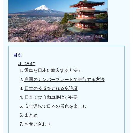
目次
はじめに
愛車を日本に輸入する方法
▼
✍CPDとは
自国のナンバープレートで走行する方法
✍CPDを利用して日本で通関する手順
日本の公道を走れる免許証
❏1-1.自国でCPDを取得する
日本では自動車保険が必要
❏1-2.日本到着前にJAFの予約をする
安全運転で日本の景色を楽しむ
❏1-3-1.JAFでCPDを認証してもらう
まとめ
❏1-3-2.輸入通関をする
お問い合わせ