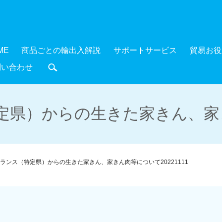
ME
商品ごとの輸出入解説
サポートサービス
貿易お役
問い合わせ
search
県）からの生きた家きん、家きん
ランス（特定県）からの生きた家きん、家きん肉等について20221111