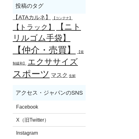
【ATAカルネ】
【コンテナ】
【ニト
【トラック】
リルゴム手袋】
【仲介・売買】
【規
エクササイズ
制緩和】
スポーツ
マスク
生鮮
Facebook
X（旧Twitter）
Instagram