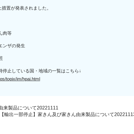
入停止措置が発表されました。
）
ん肉等
エンザの発生
照
時停止している国・地域の一覧はこちら↓
qs/topix/im/hpai.html
製品について20221111
【輸出一部停止】家きん及び家きん由来製品について2022111