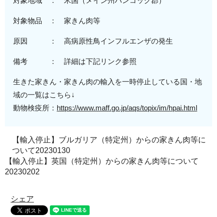
対象地域 ： 米国（
メイン州ハンコック郡
）
対象物品 ： 家きん肉等
原因 ： 高病原性鳥インフルエンザの発生
備考 ： 詳細は下記リンク参照
生きた家きん・家きん肉の輸入を一時停止している国・地
域の一覧はこちら↓
動物検疫所：
https://www.maff.go.jp/aqs/topix/im/hpai.html
【輸入停止】ブルガリア（特定州）からの家きん肉等に
ついて20230130
【輸入停止】英国（特定州）からの家きん肉等について
20230202
シェア