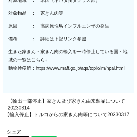
対象地域 ： 米国（ネバダ州ダグラス郡）
対象物品 ： 家きん肉等
原因 ： 高病原性鳥インフルエンザの発生
備考 ： 詳細は下記リンク参照
生きた家きん・家きん肉の輸入を一時停止している国・地
域の一覧はこちら↓
動物検疫所：
https://www.maff.go.jp/aqs/topix/im/hpai.html
【輸出一部停止】家きん及び家きん由来製品について
20230314
【輸入停止】トルコからの家きん肉等について20230317
シェア