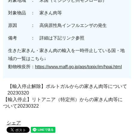
対象地域 ： 米国（
ミシシッピ州モンロー郡
）
対象物品 ： 家きん肉等
原因 ： 高病原性鳥インフルエンザの発生
備考 ： 詳細は下記リンク参照
生きた家きん・家きん肉の輸入を一時停止している国・地
域の一覧はこちら↓
動物検疫所：
https://www.maff.go.jp/aqs/topix/im/hpai.html
【輸入停止解除】ポルトガルからの家きん肉等について
20230320
【輸入停止】リトアニア（特定州）からの家きん肉等に
ついて20230322
シェア