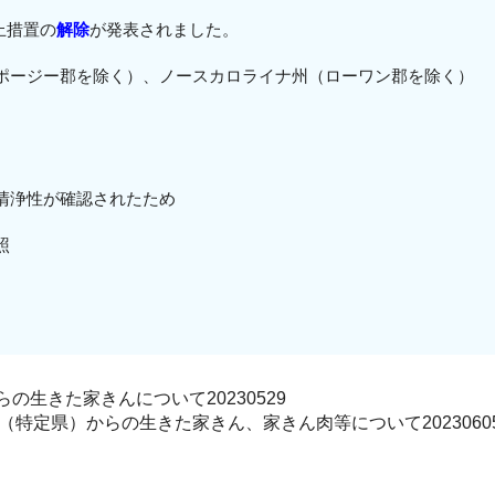
停止措置の
解除
が発表されました。
ポージー郡を除く）、ノースカロライナ州（ローワン郡を
除く）
浄性が確認されたため
照
生きた家きんについて20230529
特定県）からの生きた家きん、家きん肉等について2023060