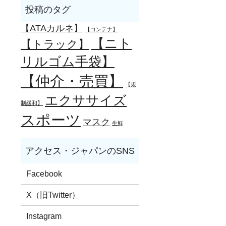
【ATAカルネ】
【コンテナ】
【ニト
【トラック】
リルゴム手袋】
【仲介・売買】
【規
エクササイズ
制緩和】
スポーツ
マスク
生鮮
Facebook
X（旧Twitter）
Instagram