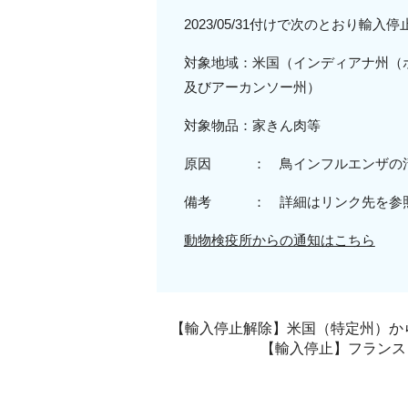
2023/05/31付けで次のとおり輸入
対象地域：米国（
インディ
アナ州（
及びアーカンソー州
）
対象物品：家きん肉等
原因 ： 鳥インフルエンザの清
備考 ： 詳細はリンク先を参
動物検疫所からの通知はこちら
【輸入停止解除】米国（特定州）からの
【輸入停止】フランス（