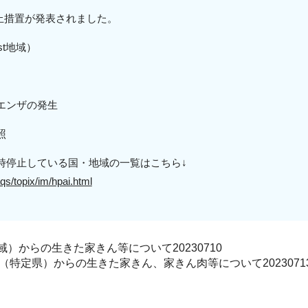
入停止措置が発表されました。
t
地域）
エンザの発生
照
時停止している国・地域の一覧はこちら↓
qs/topix/im/hpai.html
）からの生きた家きん等について20230710
特定県）からの生きた家きん、家きん肉等について2023071