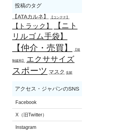
【ATAカルネ】
【コンテナ】
【ニト
【トラック】
リルゴム手袋】
【仲介・売買】
【規
エクササイズ
制緩和】
スポーツ
マスク
生鮮
Facebook
X（旧Twitter）
Instagram