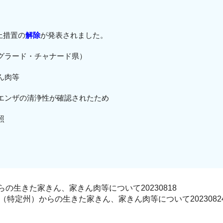
停止措置の
解除
が発表されました。
グラード・チャナード県）
ん肉等
ンザの清浄性が確認されたため
照
の生きた家きん、家きん肉等について20230818
特定州）からの生きた家きん、家きん肉等について2023082