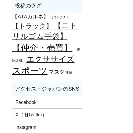
【ATAカルネ】
【コンテナ】
【ニト
【トラック】
リルゴム手袋】
【仲介・売買】
【規
エクササイズ
制緩和】
スポーツ
マスク
生鮮
Facebook
X（旧Twitter）
Instagram