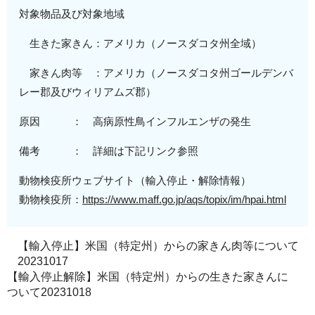
対象物品及び対象地域
生きた家きん：アメリカ（
ノースダコタ
州全域
）
家きん肉等 ：アメリカ（
ノースダコタ
州ゴールデンバ
レー郡
及び
ウィリアムズ
郡
）
原因 ： 高病原性鳥インフルエンザの発生
備考 ： 詳細は下記リンク参照
動物検疫所ウェブサイト（輸入停止・解除情報）
動物検疫所：
https://www.maff.go.jp/aqs/topix/im/hpai.html
【輸入停止】米国（特定州）からの家きん肉等について
20231017
【輸入停止解除】米国（特定州）からの生きた家きんに
ついて20231018