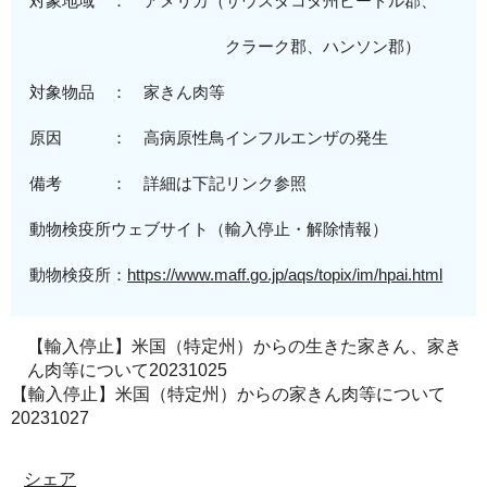
対象地域 ： アメリカ（
サウスダコタ州
ビードル郡、
クラーク郡、ハンソン郡
）
対象物品 ： 家きん肉等
原因 ： 高病原性鳥インフルエンザの発生
備考 ： 詳細は下記リンク参照
動物検疫所ウェブサイト（輸入停止・解除情報）
動物検疫所：
https://www.maff.go.jp/aqs/topix/im/hpai.html
【輸入停止】米国（特定州）からの生きた家きん、家き
ん肉等について20231025
【輸入停止】米国（特定州）からの家きん肉等について
20231027
シェア