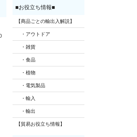
【商品ごとの輸出入解説】
・アウトドア
0
・雑貨
・食品
・植物
・電気製品
・輸入
・輸出
【貿易お役立ち情報】