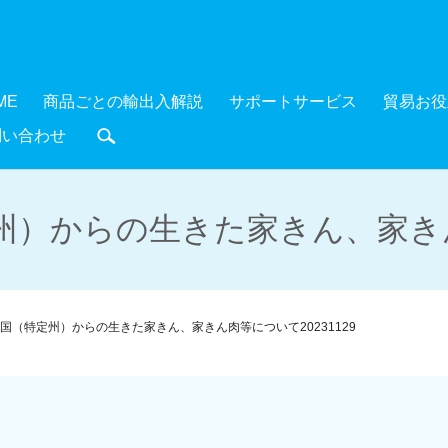
ME
商品ごとの輸出入解説
サポートサービス
貿易お役
問い合わせ
search
）からの生きた家きん、家きん肉
国（特定州）からの生きた家きん、家きん肉等について20231129