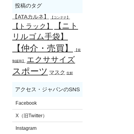
【ATAカルネ】
【コンテナ】
【ニト
【トラック】
リルゴム手袋】
【仲介・売買】
【規
エクササイズ
制緩和】
スポーツ
マスク
生鮮
Facebook
X（旧Twitter）
Instagram