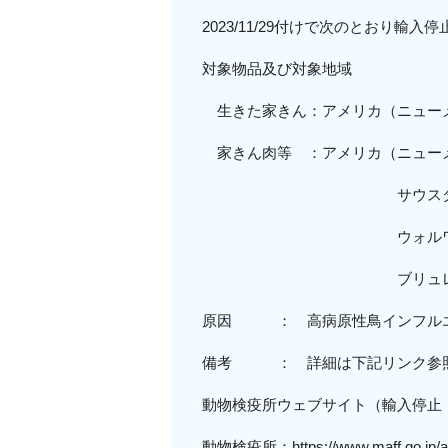
2023/11/29付けで次のとおり輸
対象物品及び対象地域
生きた家きん：アメリカ（
ニュー
家きん肉等 ：アメリカ（
ニュー
サウスダコタ
ウォルワース郡、キ
ブリュレ
原因 ： 高病原性鳥インフル
備考 ： 詳細は下記リンク参
動物検疫所ウェブサイト（輸入停止
動物検疫所：
https://www.maff.go.jp/a