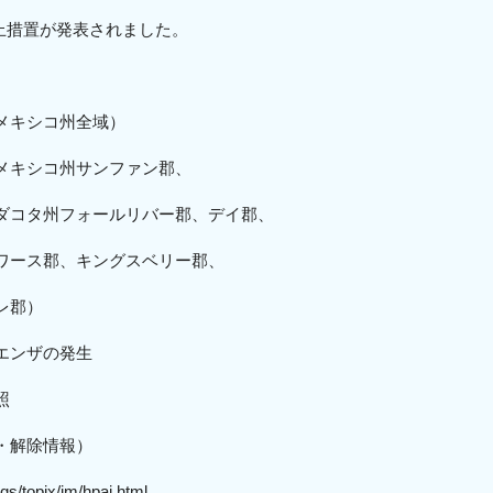
入停止措置が発表されました。
メキシコ州全域
）
メキシコ州サンファン郡、
州フォ
ールリバー郡、デイ郡、
ングスベリー郡、
郡
）
エンザの発生
照
・解除情報）
qs/topix/im/hpai.html