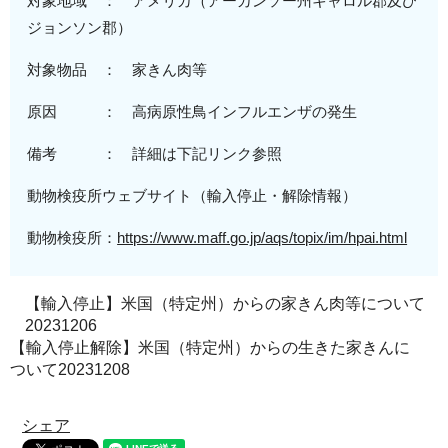
対象地域 ： アメリカ（
アーカンソー州キャロル郡及び
ジョンソン郡
）
対象物品 ： 家きん肉等
原因 ： 高病原性鳥インフルエンザの発生
備考 ： 詳細は下記リンク参照
動物検疫所ウェブサイト（輸入停止・解除情報）
動物検疫所：
https://www.maff.go.jp/aqs/topix/im/hpai.html
【輸入停止】米国（特定州）からの家きん肉等について
20231206
【輸入停止解除】米国（特定州）からの生きた家きんに
ついて20231208
シェア