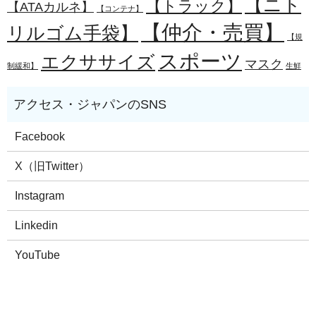
【ニト
【トラック】
【ATAカルネ】
【コンテナ】
【仲介・売買】
リルゴム手袋】
【規
スポーツ
エクササイズ
マスク
制緩和】
生鮮
Facebook
X（旧Twitter）
Instagram
Linkedin
YouTube