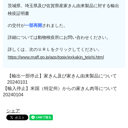
茨城県、埼玉県及び佐賀県産
家きん由来製品に対する
輸出
検疫証明書
の交付が
一部再開
されました。
詳細については動物検疫所にお問い合わせください。
詳しくは、次のＵＲＬをクリックしてください。
https://www.maff.go.jp/aqs/top
ix/exkakin_teishi.html
【輸出一部停止】家きん及び家きん由来製品について
20240101
【輸入停止】米国（特定州）からの家きん肉等について
20240104
シェア