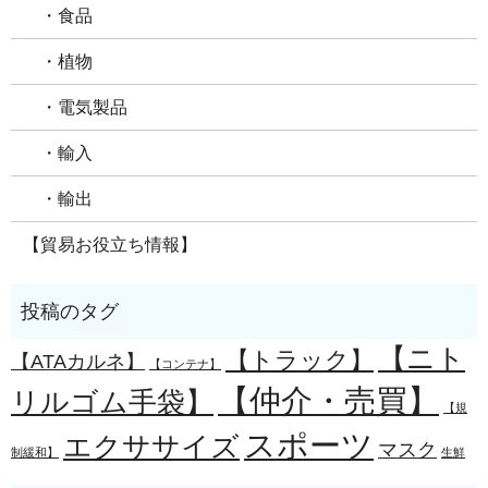
・食品
・植物
・電気製品
・輸入
・輸出
【貿易お役立ち情報】
【ニト
【トラック】
【ATAカルネ】
【コンテナ】
【仲介・売買】
リルゴム手袋】
【規
スポーツ
エクササイズ
マスク
制緩和】
生鮮