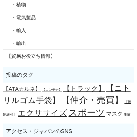
・植物
・電気製品
・輸入
・輸出
【貿易お役立ち情報】
【ニト
【トラック】
【ATAカルネ】
【コンテナ】
【仲介・売買】
リルゴム手袋】
【規
スポーツ
エクササイズ
マスク
制緩和】
生鮮