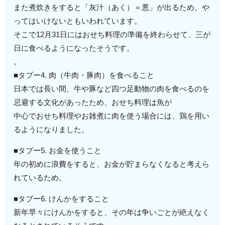
また煮炊きをすると「灰汁（あく）＝悪」が出るため、や
ってはいけないともいわれています。
そこで12月31日にはおせち料理の準備を終わらせて、三が
日に食べるようになったそうです。
。
■タブー4. 肉（牛肉・豚肉）を食べること
日本では長い間、牛や豚など四つ足動物の肉を食べるのを
忌避する文化があったため、おせち料理は魚が
中心でおせち料理やお雑煮に肉を使う場合には、鶏を用い
るようになりました。
■タブー5. お金を使うこと
年の初めに浪費をすると、お金が貯まらなくなると考えら
れているため。
■タブー6. けんかをすること
新年早々にけんかをすると、その年は争いごとが絶えなく