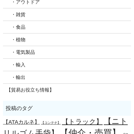
・アウトドア
・雑貨
・食品
・植物
・電気製品
・輸入
・輸出
【貿易お役立ち情報】
【ニト
【トラック】
【ATAカルネ】
【コンテナ】
【仲介・売買】
リルゴム手袋】