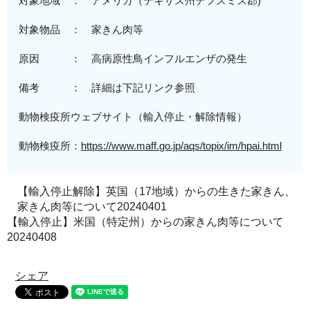
対象地域 ： アメリカ（
テキサス州デフスミス郡
)
対
象物品
： 家きん肉等
原因 ： 高病原性鳥インフルエンザの発生
備考 ： 詳細は下記リンク参照
動物検疫所ウェブサイト（輸入停止・解除情報）
動物検疫所：
https://www.maff.go.jp/aqs/topix/im/hpai.html
【輸入停止解除】英国（17地域）からの生きた家きん、
家きん肉等について20240401
【輸入停止】米国（特定州）からの家きん肉等について
20240408
シェア