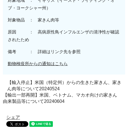
対象地域 ： イギリス
（イースト・ライディング・オ
ブ・ヨークシャー州
）
対象物品 ：
家きん肉等
原因 ：
高病原性
鳥インフルエンザの清浄性が確認
されたため
備考 ： 詳細はリンク先を参照
動物検疫所からの通知はこちら
【輸入停止】米国（特定州）からの生きた家きん、家き
ん肉等について20240524
【輸出一部再開】米国、ベトナム、マカオ向けの家きん
由来製品等について20240604
シェア