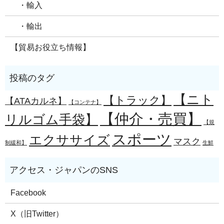
・輸入
・輸出
【貿易お役立ち情報】
【ニト
【トラック】
【ATAカルネ】
【コンテナ】
【仲介・売買】
リルゴム手袋】
【規
スポーツ
エクササイズ
マスク
制緩和】
生鮮
Facebook
X（旧Twitter）