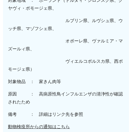
対象地域 ：
ポーランド
（ドルヌィ・シロンスク県、ク
ヤヴィ・ポモージェ県、
ルブリン県、
ルヴシュ県、ウ
ッチ県、マゾフシェ県、
オポーレ県、
ヴァルミア・
マ
ズールィ県、
ヴィエルコポルスカ県、西ポ
モージェ県）
対象物品 ：
家きん肉等
原因 ：
高病原性
鳥インフルエンザの清浄性が確認
されたため
備考 ： 詳細はリンク先を参照
動物検疫所からの通知はこちら