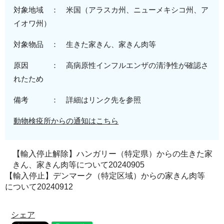
対象地域 ：
米
国（アラスカ州、ニューメキシコ州、ア
イオワ州
）
対象物品 ：
生きた家きん、
家きん肉等
原因 ：
高病原性
インフルエンザの清浄性が確認さ
れたため
備考 ： 詳細はリンク先を参照
動物検疫所からの通知はこちら
【輸入停止解除】ハンガリー（特定県）からの生きた家
きん、家きん肉等について20240905
【輸入停止】デンマーク（特定区域）からの家きん肉等
について20240912
シェア