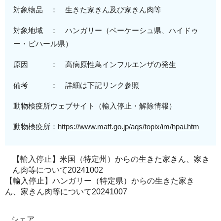
対象物品 ： 生きた家きん及び家きん肉等
対象地域
：
ハンガリー（ベーケーシュ県、ハイドゥ
ー・ビハール県）
原因 ： 高病原性鳥インフルエンザの発生
備考 ： 詳細は下記リンク参照
動物検疫所ウェブサイト（輸入停止・解除情報）
動物検疫所：
https://www.maff.go.jp/aqs/topix/im/hpai.htm
【輸入停止】米国（特定州）からの生きた家きん、家き
ん肉等について20241002
【輸入停止】ハンガリー（特定県）からの生きた家き
ん、家きん肉等について20241007
シェア