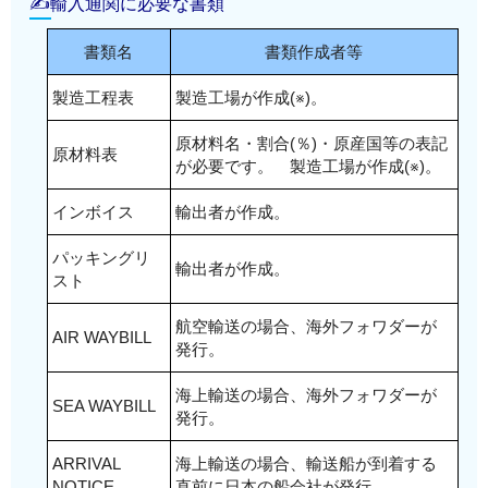
✍輸入通関に必要な書類
経済連携協定（EPA）
：
フィリピン・スイス・ベトナム・豪州・TPP11
メキシコ・インド・RCEP(中国・韓国)：適用な
特別特恵LDC
：FREE
ンドネシア・ブルネイ
メキシコ・RCEP(韓国)：適用なし
スイス・豪州：17％
(CPTPP)
し
経済連携協定（EPA）
：
フィリピン・スイス・ベトナム・豪州・TPP11
以下すべて：FREE
書類名
書類作成者等
TPP11(CPTPP)・EU・英国：7.7％
EU・英国
以下すべて：FREE
タイ・フィリピン：13.5%
(CPTPP)
シンガポール・マレーシア・チリ・タイ・イ
以下すべて：適用なし
日米貿易協定：適用なし
シンガポール・マレーシア・チリ・タイ・イ
ASEAN・RCEP(ASEAN・豪州・ニュージーラン
製造工程表
製造工場が作成(※)。
EU・英国
ンドネシア・ブルネイ
シンガポール・メキシコ・マレーシア・チ
ンドネシア・ブルネイ
ド)：15%
日米貿易協定：FREE
フィリピン・スイス・ベトナム・豪州・TPP11
リ・タイ・インドネシア・ブルネイ
フィリピン・スイス・ベトナム・豪州・TPP11
原材料名・割合(％)・原産国等の表記
スイス：17％
原材料表
(CPTPP)
ASEAN・フィリピン・ベトナム・インド・ペ
が必要です。 製造工場が作成(※)。
(CPTPP)
TPP11(CPTPP)：1.8%
EU・英国
ルー・モンゴル
EU・英国
EU・英国：1.9％
日米貿易協定：FREE
インボイス
輸出者が作成。
RCEP(ASEAN・豪州・ミュージーランド・中
日米貿易協定：適用なし
以下すべて：適用なし
国・韓国）
シンガポール・メキシコ・マレーシア・チ
パッキングリ
輸出者が作成。
日米貿易協定：適用なし
リ・インドネシア・ブルネイ
スト
ベトナム・インド・ペルー・豪州・モンゴ
航空輸送の場合、海外フォワダーが
ル・RCEP(中国・韓国）
AIR WAYBILL
発行。
日米貿易協定：1.8%
海上輸送の場合、海外フォワダーが
SEA WAYBILL
発行。
ARRIVAL
海上輸送の場合、輸送船が到着する
NOTICE
直前に日本の船会社が発行。