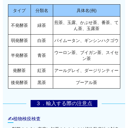
タイプ
分類名
具体名(例)
煎茶、玉露、かぶせ茶、番茶、て
不発酵茶
緑茶
ん茶、玉露茶
弱発酵茶
白茶
パイムータン、ギンシンハクゴウ
ウーロン茶、ブイガン茶、スイセ
半発酵茶
青茶
ン茶
発酵茶
紅茶
アールグレイ、ダージリンティー
後発酵茶
黒茶
プーアル茶
３．輸入する際の注意点
✍植物検疫検査