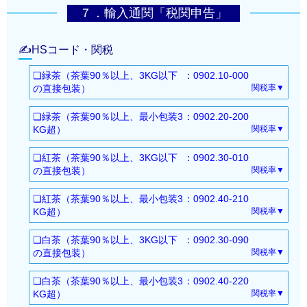
７．輸入通関「税関申告」
✍HSコード・関税
❏緑茶（茶葉90％以上、3KG以下
：0902.10-000
の直接包装）
関税率▼
基本：20％
❏緑茶（茶葉90％以上、最小包装3
：0902.20-200
WTO協定
：17%
KG超）
関税率▼
特別特恵LDC
：FREE
基本：20％
経済連携協定（EPA）
：
❏紅茶（茶葉90％以上、3KG以下
：0902.30-010
WTO協定
：17%
ASEAN：5.3％
の直接包装）
関税率▼
特別特恵LDC
：FREE
インド・ペルー：2.1％
基本：20％
経済連携協定（EPA）
：
❏紅茶（茶葉90％以上、最小包装3
：0902.40-210
モンゴル：3.1%
WTO協定
：12%
ASEAN：5.3％
KG超）
関税率▼
RCEP(ASEAN・豪州・ニュージーランド)：5.
特別特恵LDC
：FREE
インド・ペルー：2.1％
基本：5%
3％
経済連携協定（EPA）
：
❏白茶（茶葉90％以上、3KG以下
：0902.30-090
モンゴル：3.1%
WTO協定
：3%
メキシコ・RCEP(中国・韓国)：適用なし
インド：1.5％
の直接包装）
関税率▼
RCEP(ASEAN・豪州・ニュージーランド)：5.
特恵GSP
：FREE
以下すべて：FREE
モンゴル：2.2%
基本：20％
3％
特別特恵LDC：FREE
❏白茶（茶葉90％以上、最小包装3
：0902.40-220
シンガポール・マレーシア・チリ・タイ・イ
RCEP(ASEAN・豪州・ニュージーランド)：9％
WTO協定
：17%
メキシコ・RCEP(中国・韓国)：適用なし
経済連携協定（EPA）
：
KG超）
関税率▼
ンドネシア・ブルネイ
メキシコ・RCEP(中国・韓国)：適用なし
特別特恵LDC
：FREE