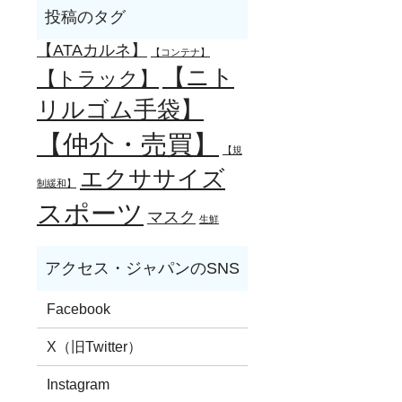
【ATAカルネ】
【コンテナ】
【ニト
【トラック】
リルゴム手袋】
【仲介・売買】
【規
エクササイズ
制緩和】
スポーツ
マスク
生鮮
Facebook
X（旧Twitter）
Instagram