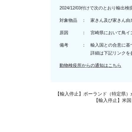
2024/12/03付けで次のとおり
対象物品 ： 家きん及び家きん由
原因 ：
宮崎
県
において鳥イ
備考 ： 輸入国との合意に基づ
詳細は下記リンクを参
動物検疫所からの通知はこちら
【輸入停止】ポーランド（特定県）から
【輸入停止】米国