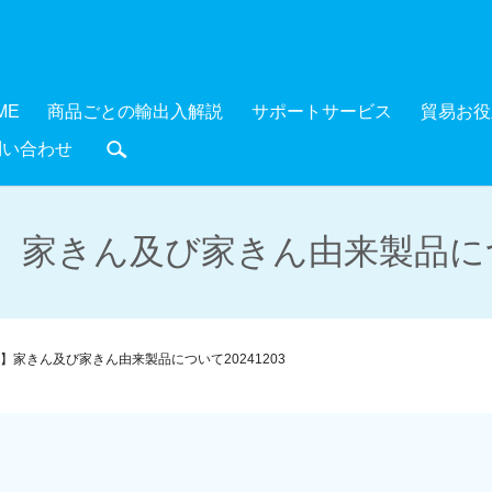
ME
商品ごとの輸出入解説
サポートサービス
貿易お役
問い合わせ
search
家きん及び家きん由来製品につい
】家きん及び家きん由来製品について20241203