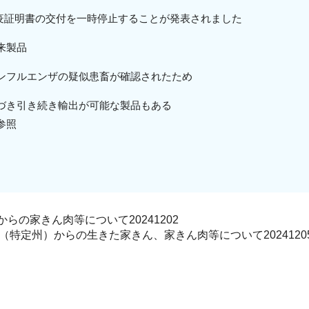
輸出検疫証明書の交付を一時停止することが発表されました
来製品
ンフルエンザの疑似患畜が確認されたため
き引き続き輸出が可能な製品もある
照
の家きん肉等について20241202
（特定州）からの生きた家きん、家きん肉等について2024120