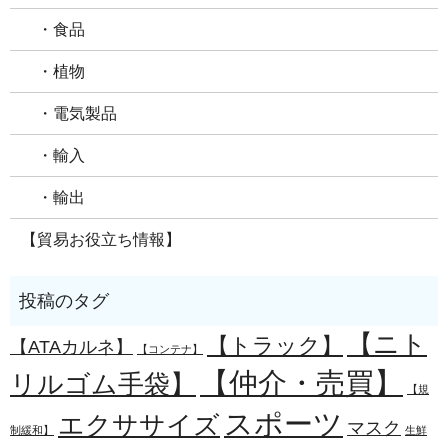
・食品
・植物
・電気製品
・輸入
・輸出
【貿易お役立ち情報】
【ニト
【トラック】
【ATAカルネ】
【コンテナ】
【仲介・売買】
リルゴム手袋】
【規
スポーツ
エクササイズ
マスク
制緩和】
生鮮