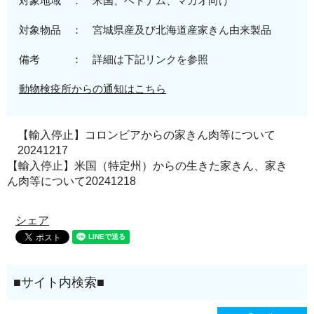
対象地域 ：
米国、ベトナム、マカオ
向
け
対象物品 ：
宮城県産及び北海道
産
家きん由来製品
備考 ： 詳細は下記リンクを参照
動物検疫所からの通知はこちら
【輸入停止】コロンビアからの家きん肉等について
20241217
【輸入停止】米国（特定州）からの生きた家きん、家き
ん肉等について20241218
シェア