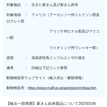
対象物品 ： 生きた家きん及び家きん肉等
対象地域
： アメリカ（
アーカンソー州ジャクソン郡及
びクレイ郡
アリゾナ州ピナル郡及びマリコ
パ郡
ワイオミング州ワシャキー郡
）
原因 ： 高病原性鳥インフルエンザの発生
備考 ： 詳細は下記リンク参照
動物検疫所ウェブサイト（輸入停止・解除情報）
動物検疫所：
https://www.maff.go.jp/aqs/topix/im/hpai.htm
【輸出一部再開】家きん由来製品について20250106