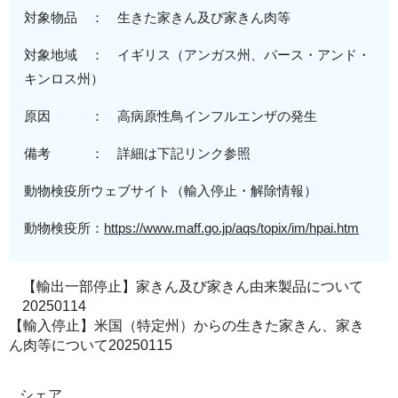
対象物品 ： 生きた家きん及び家きん肉等
対象地域
： イギリス（
アンガス州、パース・アンド・
キンロス州
）
原因 ：
高病原性鳥
インフルエンザの発生
備考 ： 詳細は下記リンク参照
動物検疫所ウェブサイト（輸入停止・解除情報）
動物検疫所：
https://www.maff.go.jp/aqs/topix/im/hpai.htm
【輸出一部停止】家きん及び家きん由来製品について
20250114
【輸入停止】米国（特定州）からの生きた家きん、家き
ん肉等について20250115
シェア