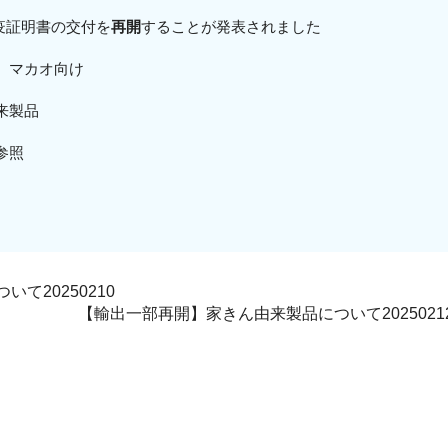
出検疫証明書の交付を
再開
することが発表されました
、マカオ
向
け
来製品
参照
て20250210
【輸出一部再開】家きん由来製品について2025021