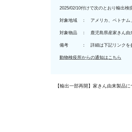
2025/02/10付けで次のとおり輸
対象地域 ： アメリカ
、ベトナム
対象物品 ：
鹿児島
県
産家きん由
備考 ： 詳細は下記リンクを
動物検疫所からの通知はこちら
【輸出一部再開】家きん由来製品につい