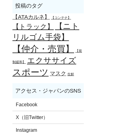
【ATAカルネ】
【コンテナ】
【ニト
【トラック】
リルゴム手袋】
【仲介・売買】
【規
エクササイズ
制緩和】
スポーツ
マスク
生鮮
Facebook
X（旧Twitter）
Instagram