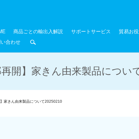
ME
商品ごとの輸出入解説
サポートサービス
貿易お役
問い合わせ
search
再開】家きん由来製品について20
】家きん由来製品について20250210