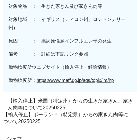
対象物品 ： 生きた家きん及び家きん肉等
対象地域
： イギリス（
ティロン州、
ロンドンデリー
州
）
原因 ：
高病原性
鳥インフルエンザの発生
備考 ： 詳細は下記リンク参照
動物検疫所ウェブサイト（輸入停止・解除情報）
動物検疫所：
https://www.maff.go.jp/aqs/topix/im/hp
【輸入停止】米国（特定州）からの生きた家きん、家き
ん肉等について20250225
【輸入停止】ポーランド（特定県）からの家きん肉等に
ついて20250225
シェア