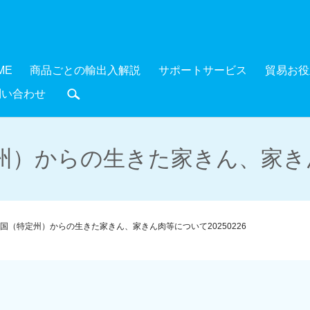
ME
商品ごとの輸出入解説
サポートサービス
貿易お役
問い合わせ
search
）からの生きた家きん、家きん肉
国（特定州）からの生きた家きん、家きん肉等について20250226