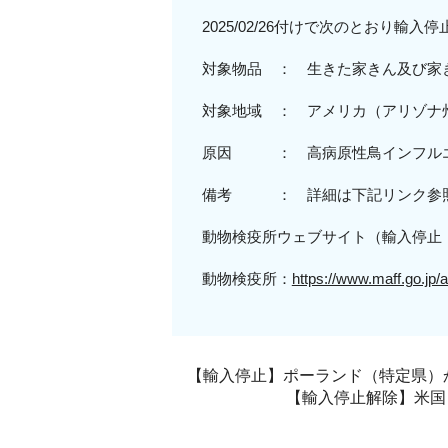
2025/02/26付けで次のとおり輸
対象物品 ： 生きた家きん及び家
対象地域
： アメリカ（
アリゾナ
原因 ：
高病原性
鳥インフル
備考 ： 詳細は下記リンク参
動物検疫所ウェブサイト（輸入停止
動物検疫所：
https://www.maff.go.jp/
【輸入停止】ポーランド（特定県）から
【輸入停止解除】米国（