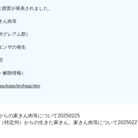
入停止措置が発表されました。
きん肉等
州グレアム郡
）
エンザの発生
照
・解除情報）
aqs/topix/im/hpai.htm
の家きん肉等について20250225
特定州）からの生きた家きん、家きん肉等について2025022