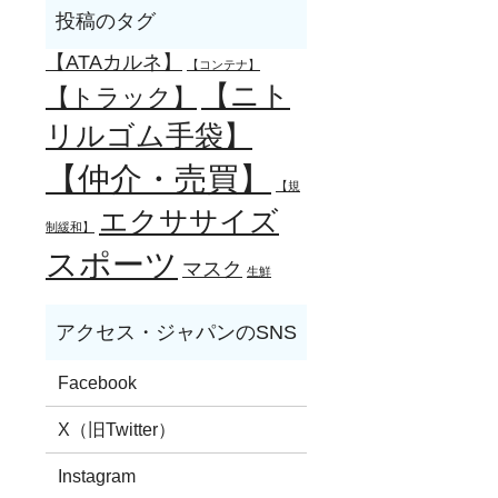
【ATAカルネ】
【コンテナ】
【ニト
【トラック】
リルゴム手袋】
【仲介・売買】
【規
エクササイズ
制緩和】
スポーツ
マスク
生鮮
Facebook
X（旧Twitter）
Instagram