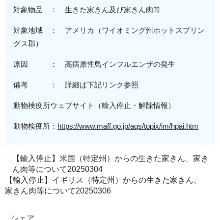
対象物品 ： 生きた家きん及び家きん肉等
対象地域
： アメリカ（
ワイオミング州ホットスプリン
グス郡
）
原
因 ：
高病原性
鳥インフルエンザの発生
備考 ： 詳細は下記リンク参照
動物検疫所ウェブサイト（輸入停止・解除情報）
動物検疫所：
https://www.maff.go.jp/aqs/topix/im/hpai.htm
【輸入停止】米国（特定州）からの生きた家きん、家き
ん肉等について20250304
【輸入停止】イギリス（特定州）からの生きた家きん、
家きん肉等について20250306
シェア