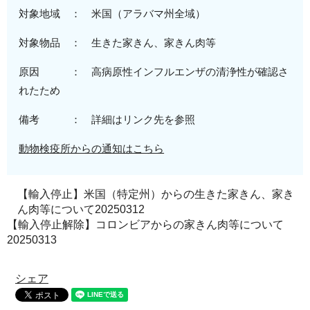
対象地域 ：
米
国（アラバマ州全域
）
対象物品 ：
生きた家きん、
家きん肉等
原因 ：
高病原性
インフルエンザの清浄性が確認さ
れたため
備考 ： 詳細はリンク先を参照
動物検疫所からの通知はこちら
【輸入停止】米国（特定州）からの生きた家きん、家き
ん肉等について20250312
【輸入停止解除】コロンビアからの家きん肉等について
20250313
シェア