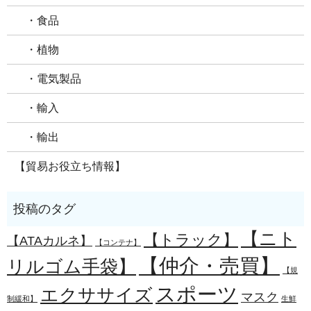
・食品
・植物
・電気製品
・輸入
・輸出
【貿易お役立ち情報】
【ニト
【トラック】
【ATAカルネ】
【コンテナ】
【仲介・売買】
リルゴム手袋】
【規
スポーツ
エクササイズ
マスク
制緩和】
生鮮