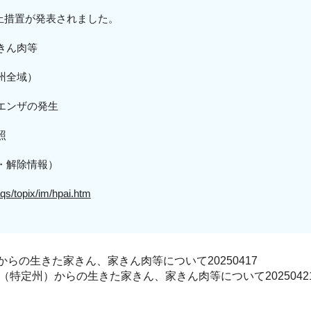
入停止措置が発表されました。
きん肉等
州全域
）
エンザの発生
照
・解除情報）
aqs/topix/im/hpai.htm
らの生きた家きん、家きん肉等について20250417
（特定州）からの生きた家きん、家きん肉等について2025042