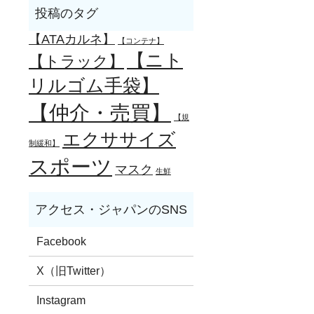
【ATAカルネ】
【コンテナ】
【ニト
【トラック】
リルゴム手袋】
【仲介・売買】
【規
エクササイズ
制緩和】
スポーツ
マスク
生鮮
Facebook
X（旧Twitter）
Instagram