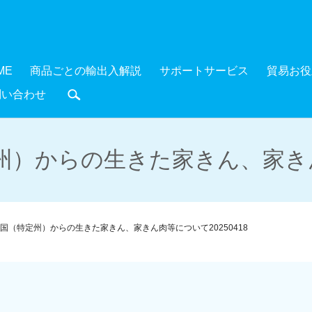
ME
商品ごとの輸出入解説
サポートサービス
貿易お役
問い合わせ
search
）からの生きた家きん、家きん肉
国（特定州）からの生きた家きん、家きん肉等について20250418