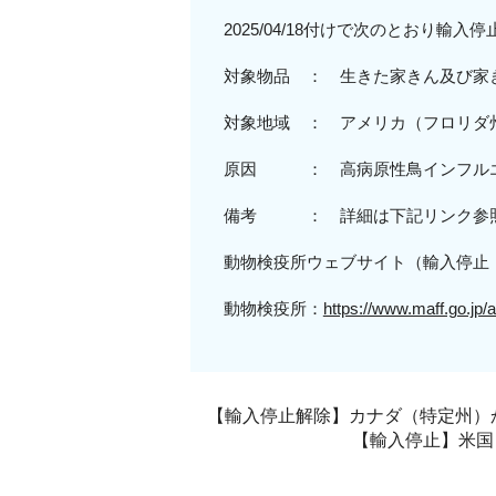
2025/04/18付けで次のとおり輸
対象物品 ： 生きた家きん及び家
対象地域
： アメリカ（
フロリダ
原
因 ：
高病原性
鳥インフル
備考 ： 詳細は下記リンク参
動物検疫所ウェブサイト（輸入停止
動物検疫所：
https://www.maff.go.jp/
【輸入停止解除】カナダ（特定州）か
【輸入停止】米国