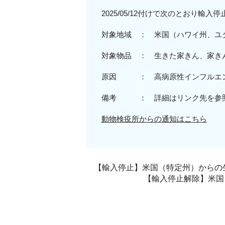
2025/05/12付けで次のとおり輸入
対象地域 ：
米
国（ハワイ州、ユ
対象物品 ：
生きた家きん、
家き
原因 ：
高病原性
インフルエ
備考 ： 詳細はリンク先を参
動物検疫所からの通知はこちら
【輸入停止】米国（特定州）からの生
【輸入停止解除】米国（