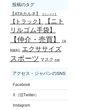
【ATAカルネ】
【コンテナ】
【ニト
【トラック】
リルゴム手袋】
【仲介・売買】
【規
エクササイズ
制緩和】
スポーツ
マスク
生鮮
Facebook
X（旧Twitter）
Instagram