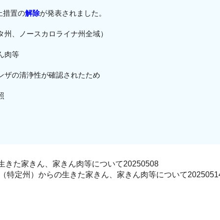
停止措置の
解除
が発表されました。
タ州、ノースカロライナ州全域
）
ん肉等
ンザの清浄性が確認されたため
照
きた家きん、家きん肉等について20250508
特定州）からの生きた家きん、家きん肉等について2025051