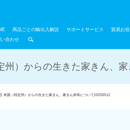
ME
商品ごとの輸出入解説
サポートサービス
貿易お役
問い合わせ
search
州）からの生きた家きん、家きん
】米国（特定州）からの生きた家きん、家きん肉等について20250512